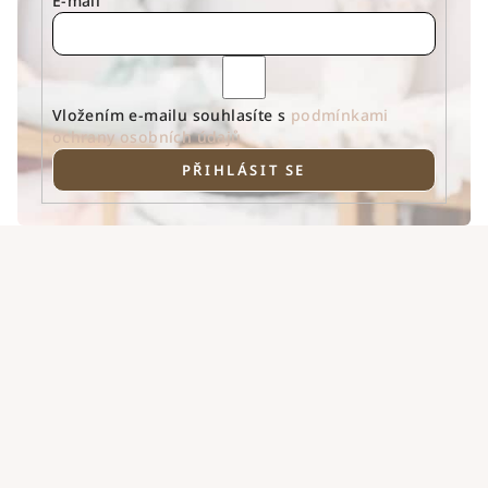
E-mail
Vložením e-mailu souhlasíte s
podmínkami
ochrany osobních údajů
PŘIHLÁSIT SE
Z
á
p
a
t
í