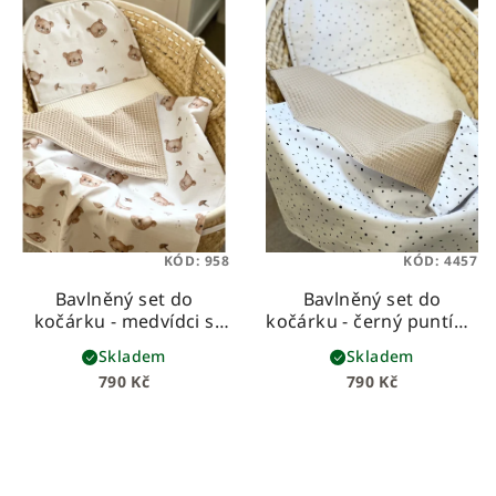
KÓD:
958
KÓD:
4457
Bavlněný set do
Bavlněný set do
kočárku - medvídci s
kočárku - černý puntík s
béžovou vaflí
béžovou vaflí
Skladem
Skladem
790 Kč
790 Kč