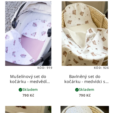
KÓD:
919
KÓD:
926
Mušelínový set do
Bavlněný set do
kočárku - medvědí
kočárku - medvídci s
holčičky
bílou vaflí
Skladem
Skladem
790 Kč
790 Kč