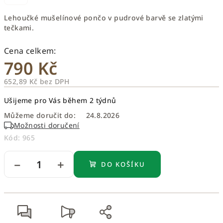
Lehoučké mušelínové pončo v pudrové barvě se zlatými
tečkami.
790 Kč
652,89 Kč bez DPH
Měrná
Ušijeme pro Vás během 2 týdnů
cena:
Můžeme doručit do:
24.8.2026
Možnosti doručení
Kód:
965
−
+
DO KOŠÍKU