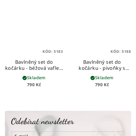
KÓD:
5183
KÓD:
5188
Bavlněný set do
Bavlněný set do
kočárku - béžová vafle s
kočárku - pivoňky s
mušelínem se zlatými
růžovým mušelínem
Skladem
Skladem
tečkami
790 Kč
790 Kč
Odebírat newsletter