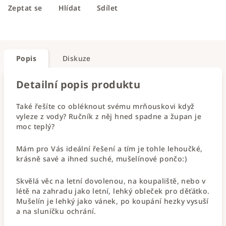
Zeptat se
Hlídat
Sdílet
Popis
Diskuze
Detailní popis produktu
Také řešíte co obléknout svému mrňouskovi když
vyleze z vody? Ručník z něj hned spadne a župan je
moc teplý?
Mám pro Vás ideální řešení a tím je tohle lehoučké,
krásně savé a ihned suché, mušelínové pončo:)
Skvělá věc na letní dovolenou, na koupaliště, nebo v
létě na zahradu jako letní, lehký obleček pro děťátko.
Mušelín je lehký jako vánek, po koupání hezky vysuší
a na sluníčku ochrání.