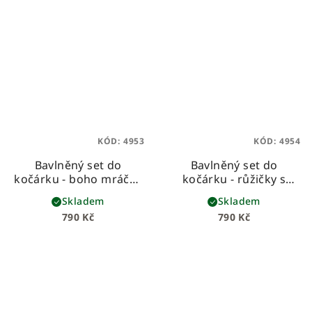
KÓD:
4953
KÓD:
4954
Bavlněný set do
Bavlněný set do
kočárku - boho mráčky
kočárku - růžičky s
s bílou vaflí
růžovou
Skladem
Skladem
790 Kč
790 Kč