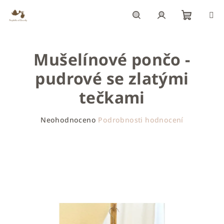
Přejít
na
obsah
Nákupn
Hledat
Přihlášení
Mušelínové pončo -
košík
pudrové se zlatými
tečkami
Průměrné
Neohodnoceno
Podrobnosti hodnocení
hodnocení
produktu
je
0,0
z
5
hvězdiček.