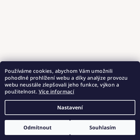
Používáme cookies, abychom Vám umožnili
pohodlné prohlížení webu a díky analýze provozu
webu neustále zlepšovali jeho funkce, výkon a
použitelnost.
Více informací
Nastavení
Copyright 2026
Hnízdečka od Barunky
. Všechna práva
vyhrazena.
Upravit nastavení cookies
Odmítnout
Souhlasím
Vytvořil Shoptet
ZÍSKEJTE SLEVU 100 Kč