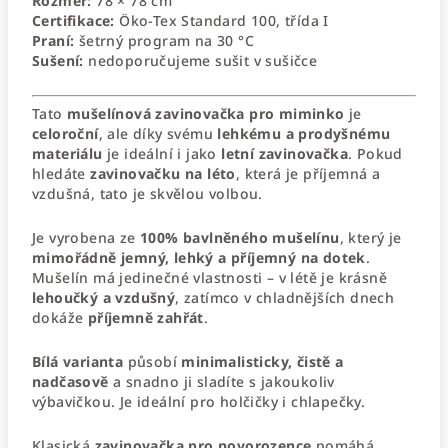
Rozměr:
78 × 78 cm
Certifikace:
Öko-Tex Standard 100, třída I
Praní:
šetrný program na 30 °C
Sušení:
nedoporučujeme sušit v sušičce
Tato
mušelínová zavinovačka pro miminko
je
celoroční
, ale díky svému
lehkému a prodyšnému
materiálu
je ideální i jako
letní zavinovačka
. Pokud
hledáte
zavinovačku na léto
, která je příjemná a
vzdušná, tato je skvělou volbou.
Je vyrobena ze
100% bavlněného mušelínu
, který je
mimořádně jemný, lehký a příjemný na dotek
.
Mušelín má jedinečné vlastnosti – v létě je krásně
lehoučký a vzdušný
, zatímco v chladnějších dnech
dokáže
příjemně zahřát
.
Bílá varianta
působí
minimalisticky, čistě a
nadčasově
a snadno ji sladíte s jakoukoliv
výbavičkou. Je ideální pro holčičky i chlapečky.
Klasická
zavinovačka pro novorozence
pomáhá