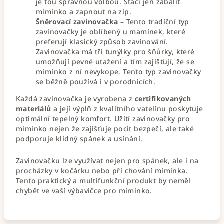
je tou správnou volbou. Stačí jen zabalit
miminko a zapnout na zip.
Šněrovací zavinovačka
– Tento tradiční typ
zavinovačky je oblíbený u maminek, které
preferují klasický způsob zavinování.
Zavinovačka má tři tunýlky pro šňůrky, které
umožňují pevné utažení a tím zajišťují, že se
miminko z ní nevykope. Tento typ zavinovačky
se běžně používá i v porodnicích.
Každá zavinovačka je vyrobena z
certifikovaných
materiálů
a její výplň z kvalitního vatelínu poskytuje
optimální tepelný komfort. Užití zavinovačky pro
miminko nejen že zajišťuje pocit bezpečí, ale také
podporuje klidný spánek a usínání.
Zavinovačku lze využívat nejen pro spánek, ale i na
procházky v kočárku nebo při chování miminka.
Tento praktický a multifunkční produkt by neměl
chybět ve vaší výbavičce pro miminko.