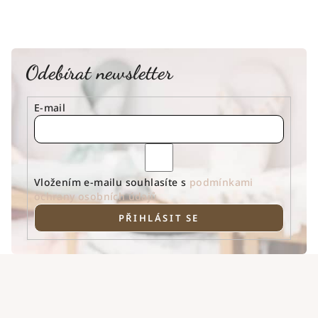
Odebírat newsletter
E-mail
Vložením e-mailu souhlasíte s
podmínkami
ochrany osobních údajů
PŘIHLÁSIT SE
Z
á
p