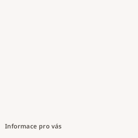
a
t
í
Informace pro vás