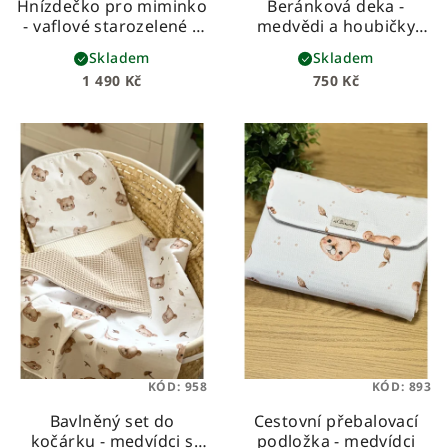
Hnízdečko pro miminko
Beránková deka -
- vaflové starozelené s
medvědi a houbičky
medvídky
dětská beránková deka
Skladem
Skladem
z prémiové bavlny a
1 490 Kč
750 Kč
hebkého beránka
KÓD:
958
KÓD:
893
Bavlněný set do
Cestovní přebalovací
kočárku - medvídci s
podložka - medvídci