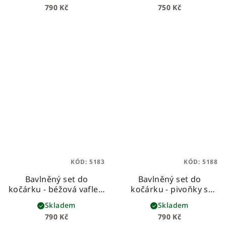
790 Kč
750 Kč
hebkého beránka
KÓD:
5183
KÓD:
5188
Bavlněný set do
Bavlněný set do
kočárku - béžová vafle s
kočárku - pivoňky s
mušelínem se zlatými
růžovým mušelínem
Skladem
Skladem
tečkami
790 Kč
790 Kč