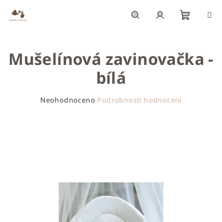
Přejít
na
obsah
Nákupn
Hledat
Přihlášení
Mušelínová zavinovačka -
košík
bílá
Průměrné
Neohodnoceno
Podrobnosti hodnocení
hodnocení
produktu
je
0,0
z
5
hvězdiček.