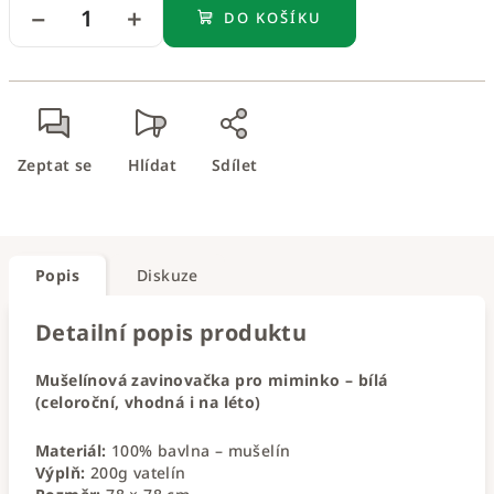
−
+
DO KOŠÍKU
Zeptat se
Hlídat
Sdílet
Popis
Diskuze
Detailní popis produktu
Mušelínová zavinovačka pro miminko – bílá
(celoroční, vhodná i na léto)
Materiál:
100% bavlna – mušelín
Výplň:
200g vatelín