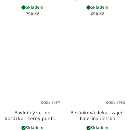
béžovou vaflí
Skladem
Skladem
790 Kč
650 Kč
KÓD:
4457
KÓD:
4952
Bavlněný set do
Beránková deka - zaječí
kočárku - černý puntík s
balerína
dětská
béžovou vaflí
beránková deka z
Skladem
Skladem
prémiové bavlny a