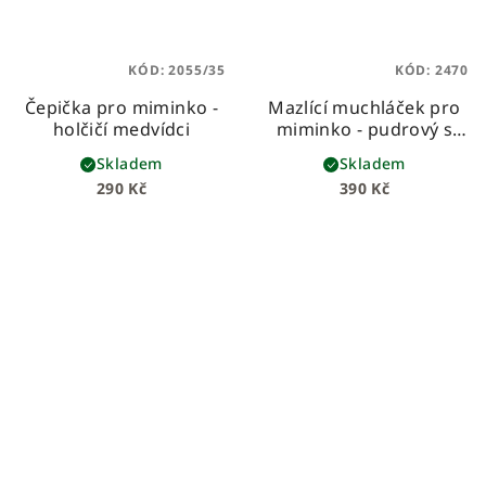
KÓD:
2055/35
KÓD:
2470
Čepička pro miminko -
Mazlící muchláček pro
holčičí medvídci
miminko - pudrový s
holčičími medvídky
Skladem
Skladem
290 Kč
390 Kč