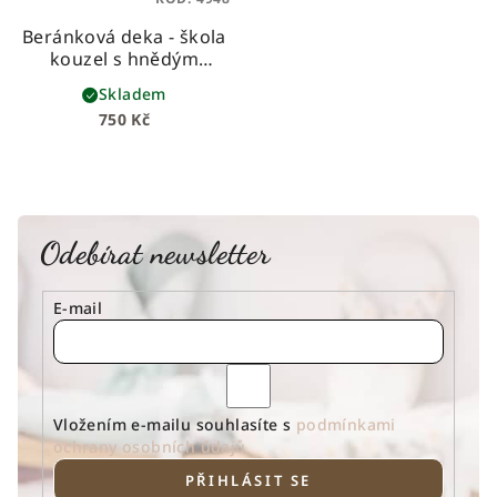
Beránková deka - škola
kouzel s hnědým
beránkem
dětská
Skladem
beránková deka z
750 Kč
prémiové bavlny a
hebkého beránka
Odebírat newsletter
E-mail
Vložením e-mailu souhlasíte s
podmínkami
ochrany osobních údajů
PŘIHLÁSIT SE