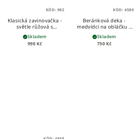
KÓD:
982
KÓD:
4589
Klasická zavinovačka -
Beránková deka -
světle růžová s
medvídci na obláčku s
medvídky
bílým beránkem
dětská
Skladem
Skladem
beránková deka z
990 Kč
750 Kč
prémiové bavlny a
hebkého beránka
KÓD:
4948