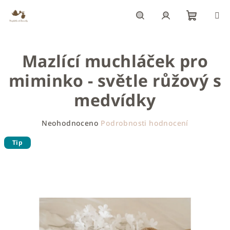
Přejít
na
obsah
Nákupn
Hledat
Přihlášení
Mazlící muchláček pro
košík
miminko - světle růžový s
medvídky
Průměrné
Neohodnoceno
Podrobnosti hodnocení
hodnocení
produktu
Tip
je
0,0
z
5
hvězdiček.