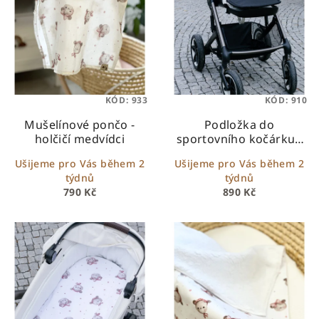
KÓD:
933
KÓD:
910
Mušelínové pončo -
Podložka do
holčičí medvídci
sportovního kočárku -
bílá s holčičími
Ušijeme pro Vás během 2
Ušijeme pro Vás během 2
medvídky
týdnů
týdnů
790 Kč
890 Kč