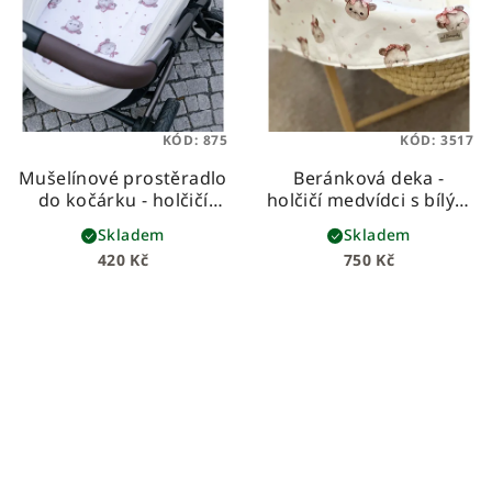
KÓD:
875
KÓD:
3517
Mušelínové prostěradlo
Beránková deka -
do kočárku - holčičí
holčičí medvídci s bílým
medvídci
beránkem
dětská
Skladem
Skladem
beránková deka z
420 Kč
750 Kč
prémiové bavlny a
hebkého beránka