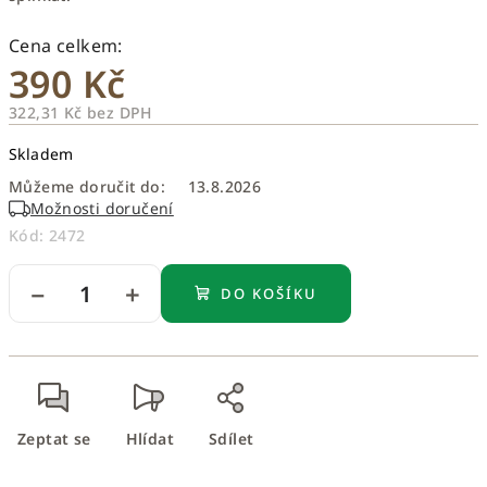
390 Kč
322,31 Kč bez DPH
Měrná
Skladem
cena:
Můžeme doručit do:
13.8.2026
Možnosti doručení
Kód:
2472
−
+
DO KOŠÍKU
Zeptat se
Hlídat
Sdílet