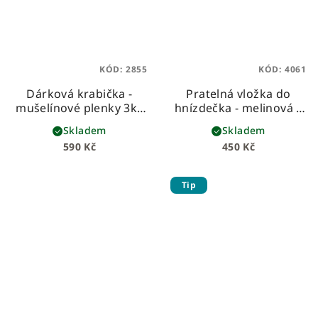
KÓD:
2855
KÓD:
4061
Dárková krabička -
Pratelná vložka do
mušelínové plenky 3ks
hnízdečka - melinová s
holčičí medvídci
holčičími medvídky
Skladem
Skladem
590 Kč
450 Kč
Tip