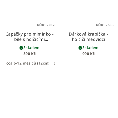
KÓD:
2052
KÓD:
2833
Capáčky pro miminko -
Dárková krabička -
bílé s holčičími
holčičí medvídci
medvídky
Skladem
Skladem
590 Kč
990 Kč
cca 6-12 měsíců (12cm)
cca 0-6 měsíců (11cm)