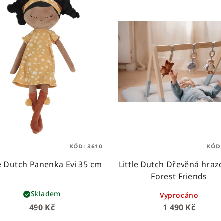
KÓD:
3610
KÓD
le Dutch Panenka Evi 35 cm
Little Dutch Dřevěná hraz
Forest Friends
Skladem
Vyprodáno
490 Kč
1 490 Kč