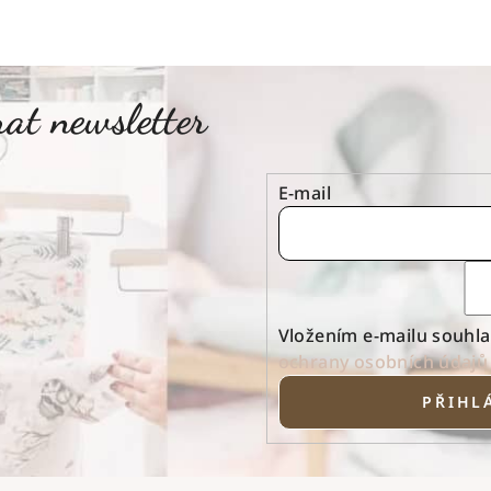
at newsletter
E-mail
Vložením e-mailu souhla
ochrany osobních údajů
PŘIHLÁ