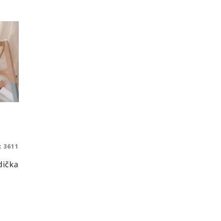
:
3611
dička