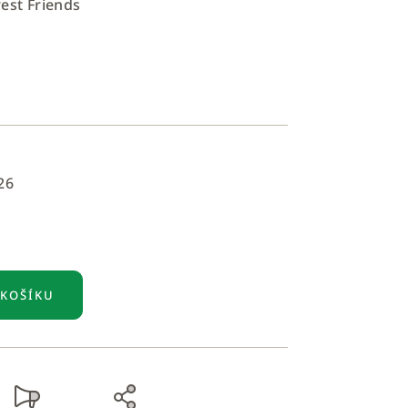
rest Friends
26
 KOŠÍKU