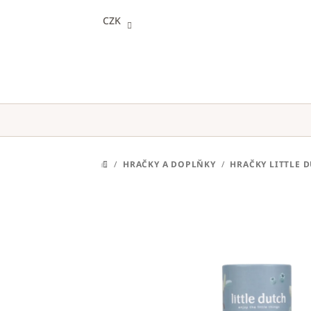
Přejít
CZK
na
obsah
/
HRAČKY A DOPLŇKY
/
HRAČKY LITTLE 
DOMŮ