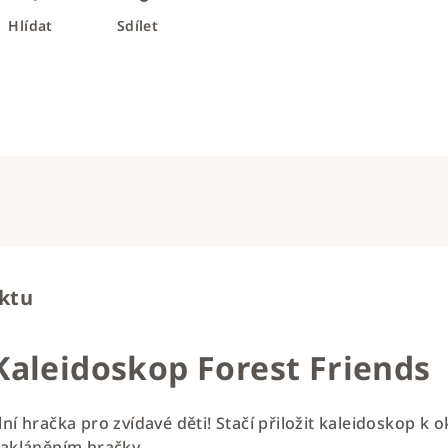
Hlídat
Sdílet
uktu
 Kaleidoskop Forest Friends
lní hračka pro zvídavé děti! Stačí přiložit kaleidoskop k
 nakláněním hračky.