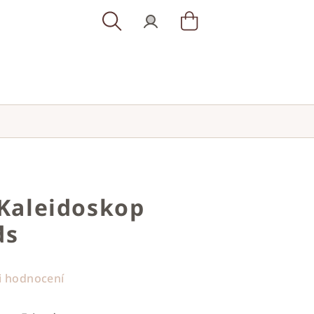
Hledat
Přihlášení
Nákupní
košík
 Kaleidoskop
ds
i hodnocení