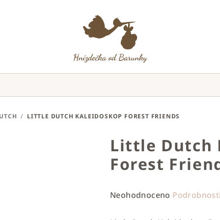
DUTCH
/
LITTLE DUTCH KALEIDOSKOP FOREST FRIENDS
Little Dutch
Forest Frien
Průměrné
Neohodnoceno
Podrobnost
hodnocení
produktu