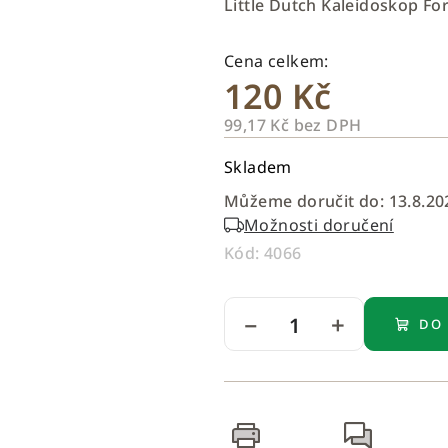
Little Dutch Kaleidoskop Fo
je
0,0
z
120 Kč
5
hvězdiček.
99,17 Kč bez DPH
Měrná
Skladem
cena:
Můžeme doručit do:
13.8.20
Možnosti doručení
Kód:
4066
−
+
DO