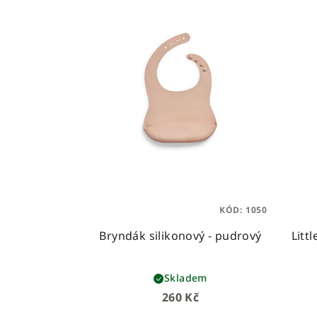
KÓD:
1050
Bryndák silikonový - pudrový
Litt
Skladem
260 Kč