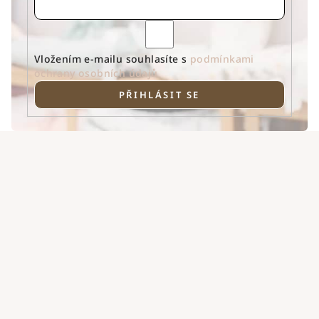
Vložením e-mailu souhlasíte s
podmínkami
ochrany osobních údajů
PŘIHLÁSIT SE
Z
á
p
a
t
í