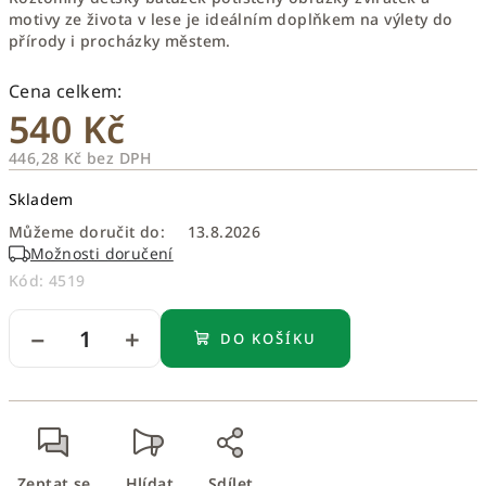
motivy ze života v lese je ideálním doplňkem na výlety do
přírody i procházky městem.
540 Kč
446,28 Kč bez DPH
Měrná
Skladem
cena:
Můžeme doručit do:
13.8.2026
Možnosti doručení
Kód:
4519
−
+
DO KOŠÍKU
Zeptat se
Hlídat
Sdílet