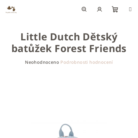
Přejít
na
obsah
Nákupn
Hledat
Přihlášení
Little Dutch Dětský
košík
batůžek Forest Friends
Průměrné
Neohodnoceno
Podrobnosti hodnocení
hodnocení
produktu
je
0,0
z
5
hvězdiček.