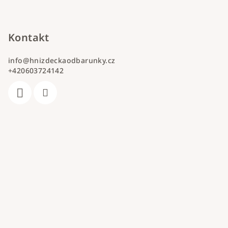
Kontakt
info
@
hnizdeckaodbarunky.cz
+420603724142