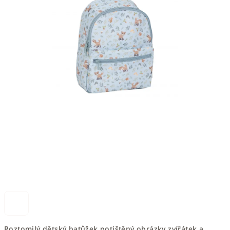
Roztomilý dětský batůžek potištěný obrázky zvířátek a