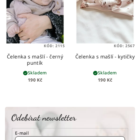
KÓD:
2115
KÓD:
2567
Čelenka s mašlí - černý
Čelenka s mašlí - kytičky
puntík
Skladem
Skladem
190 Kč
190 Kč
Odebírat newsletter
E-mail