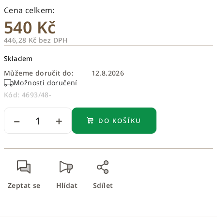
540 Kč
446,28 Kč bez DPH
Měrná
Skladem
cena:
Můžeme doručit do:
12.8.2026
Možnosti doručení
Kód:
4693/48-
−
+
DO KOŠÍKU
Zeptat se
Hlídat
Sdílet