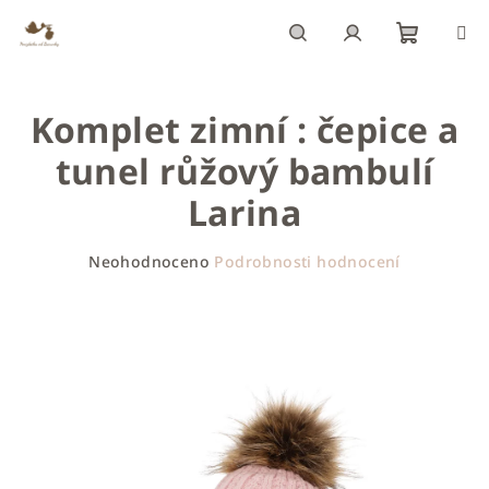
Přejít
na
obsah
Nákupn
Hledat
Přihlášení
Komplet zimní : čepice a
košík
tunel růžový bambulí
Larina
Průměrné
Neohodnoceno
Podrobnosti hodnocení
hodnocení
produktu
je
0,0
z
5
hvězdiček.