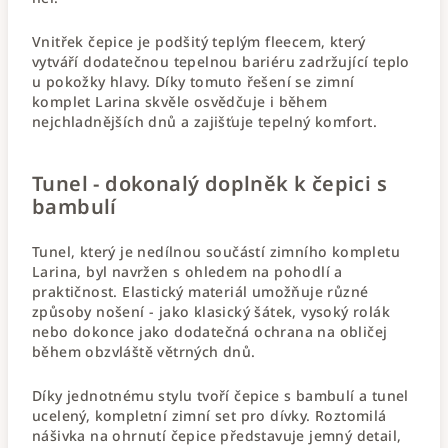
Vnitřek čepice je podšitý teplým fleecem, který
vytváří dodatečnou tepelnou bariéru zadržující teplo
u pokožky hlavy. Díky tomuto řešení se zimní
komplet Larina skvěle osvědčuje i během
nejchladnějších dnů a zajišťuje tepelný komfort.
Tunel - dokonalý doplněk k čepici s
bambulí
Tunel, který je nedílnou součástí zimního kompletu
Larina, byl navržen s ohledem na pohodlí a
praktičnost. Elastický materiál umožňuje různé
způsoby nošení - jako klasický šátek, vysoký rolák
nebo dokonce jako dodatečná ochrana na obličej
během obzvláště větrných dnů.
Díky jednotnému stylu tvoří čepice s bambulí a tunel
ucelený, kompletní zimní set pro dívky. Roztomilá
nášivka na ohrnutí čepice představuje jemný detail,