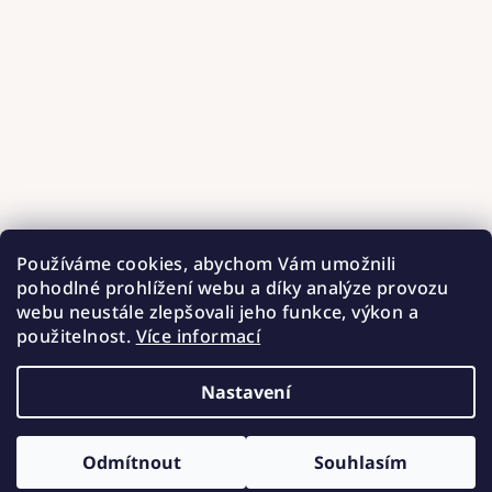
Používáme cookies, abychom Vám umožnili
pohodlné prohlížení webu a díky analýze provozu
webu neustále zlepšovali jeho funkce, výkon a
použitelnost.
Více informací
Nastavení
Copyright 2026
Hnízdečka od Barunky
. Všechna práva
vyhrazena.
Upravit nastavení cookies
Odmítnout
Souhlasím
Vytvořil Shoptet