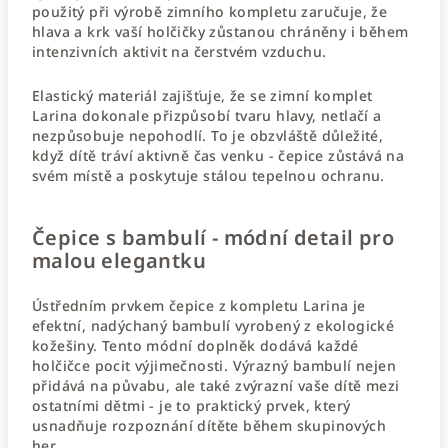
použitý při výrobě zimního kompletu zaručuje, že
hlava a krk vaší holčičky zůstanou chráněny i během
intenzivních aktivit na čerstvém vzduchu.
Elastický materiál zajišťuje, že se zimní komplet
Larina dokonale přizpůsobí tvaru hlavy, netlačí a
nezpůsobuje nepohodlí. To je obzvláště důležité,
když dítě tráví aktivně čas venku - čepice zůstává na
svém místě a poskytuje stálou tepelnou ochranu.
Čepice s bambulí - módní detail pro
malou elegantku
Ústředním prvkem čepice z kompletu Larina je
efektní, nadýchaný bambulí vyrobený z ekologické
kožešiny. Tento módní doplněk dodává každé
holčičce pocit výjimečnosti. Výrazný bambulí nejen
přidává na půvabu, ale také zvýrazní vaše dítě mezi
ostatními dětmi - je to praktický prvek, který
usnadňuje rozpoznání dítěte během skupinových
her.