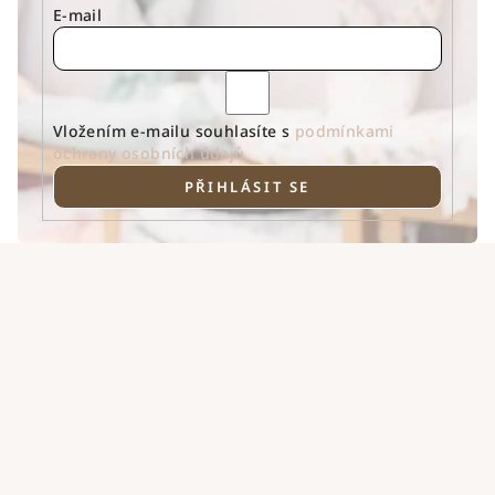
E-mail
Vložením e-mailu souhlasíte s
podmínkami
ochrany osobních údajů
PŘIHLÁSIT SE
Z
á
p
a
t
í