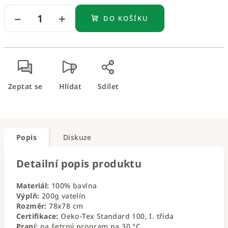
−
+
DO KOŠÍKU
Zeptat se
Hlídat
Sdílet
Popis
Diskuze
Detailní popis produktu
Materiál:
100% bavlna
Výplň:
200g vatelín
Rozměr:
78x78 cm
Certifikace:
Oeko-Tex Standard 100, I. třída
Praní:
na šetrný program na 30 °C