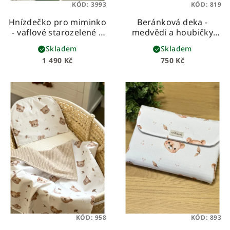
KÓD:
3993
KÓD:
819
Hnízdečko pro miminko
Beránková deka -
- vaflové starozelené s
medvědi a houbičky
medvídky
dětská beránková deka
Skladem
Skladem
z prémiové bavlny a
1 490 Kč
750 Kč
hebkého beránka
KÓD:
958
KÓD:
893