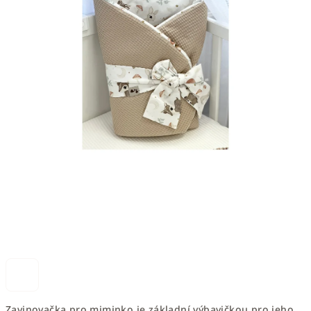
Zavinovačka pro miminko je základní výbavičkou pro jeho