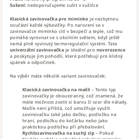
Sušení:
nedoporučujeme sušit v sušičce
Klasická zavinovačka pro miminko
je nezbytnou
součástí každé výbavičky. Po narození se v
zavinovačce miminko cítí v bezpečí a teple, což mu
pomáhá vyrovnat se s okolním světem, když ještě
nemá plně vyvinutý termoregulační systém. Tato
univerzální zavinovačka
je ideální pro
novorozence
a poskytuje jim pohodlí, které potřebují pro klidný
spánek a odpočinek.
Na výběr máte několik variant zavinovaček:
Klasická zavinovačka na mašli
– Tento typ
zavinovačky je oboustranný, což znamená, že
máte možnost zvolit si barvu či vzor dle nálady.
Mašle není přišitá, což umožňuje využít
zavinovačku také jako dečku, podložku na
hraní, podložku do kočárku nebo jako
praktickou podložku při přebalování.
Rychlozavinovačka na suchý zip
– Pokud