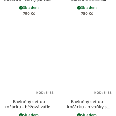
béžovou vaflí
beránková deka z
Skladem
Skladem
prémiové bavlny a
790 Kč
750 Kč
hebkého beránka
KÓD:
5183
KÓD:
5188
Bavlněný set do
Bavlněný set do
kočárku - béžová vafle s
kočárku - pivoňky s
mušelínem se zlatými
růžovým mušelínem
Skladem
Skladem