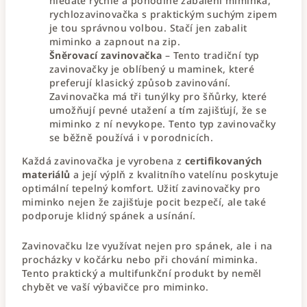
hledáte rychlé a pohodlné zabalení miminka,
rychlozavinovačka s praktickým suchým zipem
je tou správnou volbou. Stačí jen zabalit
miminko a zapnout na zip.
Šněrovací zavinovačka
– Tento tradiční typ
zavinovačky je oblíbený u maminek, které
preferují klasický způsob zavinování.
Zavinovačka má tři tunýlky pro šňůrky, které
umožňují pevné utažení a tím zajišťují, že se
miminko z ní nevykope. Tento typ zavinovačky
se běžně používá i v porodnicích.
Každá zavinovačka je vyrobena z
certifikovaných
materiálů
a její výplň z kvalitního vatelínu poskytuje
optimální tepelný komfort. Užití zavinovačky pro
miminko nejen že zajišťuje pocit bezpečí, ale také
podporuje klidný spánek a usínání.
Zavinovačku lze využívat nejen pro spánek, ale i na
procházky v kočárku nebo při chování miminka.
Tento praktický a multifunkční produkt by neměl
chybět ve vaší výbavičce pro miminko.