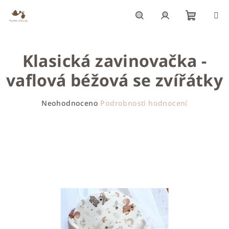
Přejít
na
obsah
Nákupn
Hledat
Přihlášení
Klasická zavinovačka -
košík
vaflová béžová se zvířátky
Průměrné
Neohodnoceno
Podrobnosti hodnocení
hodnocení
produktu
je
0,0
z
5
hvězdiček.