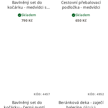
Bavlněný set do
Cestovní přebalovací
kočárku - medvídci s
podložka - medvídci
béžovou vaflí
Skladem
Skladem
790 Kč
650 Kč
KÓD:
4457
KÓD:
4952
Bavlněný set do
Beránková deka - zaječí
kočárku - černý puntík s
balerína
dětská