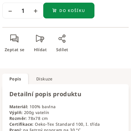
−
+
DO KOŠÍKU
Zeptat se
Hlídat
Sdílet
Popis
Diskuze
Detailní popis produktu
Materiál:
100% bavlna
Výplň:
200g vatelín
Rozměr:
78x78 cm
Certifikace:
Oeko-Tex Standard 100, I. třída
Praní:
na šetrný program na 30 °C