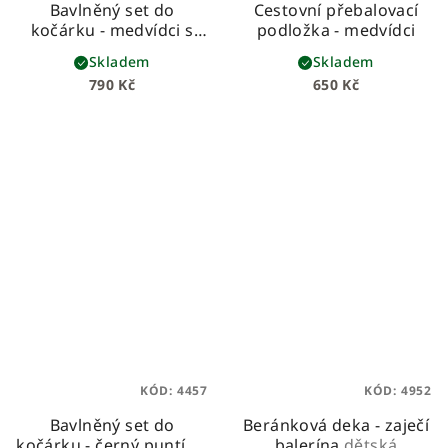
Bavlněný set do
Cestovní přebalovací
kočárku - medvídci s
podložka - medvídci
béžovou vaflí
Skladem
Skladem
790 Kč
650 Kč
KÓD:
4457
KÓD:
4952
Bavlněný set do
Beránková deka - zaječí
kočárku - černý puntík s
balerína
dětská