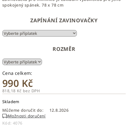
spokojený spánek. 78 x 78 cm
ZAPÍNÁNÍ ZAVINOVAČKY
ROZMĚR
990 Kč
818,18 Kč
bez DPH
Měrná
Skladem
cena:
Můžeme doručit do:
12.8.2026
Možnosti doručení
Kód:
4076