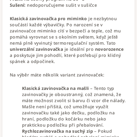
Sušení:
nedoporučujeme sušit v sušičce
Klasická zavinovačka pro miminko
je nezbytnou
součástí každé výbavičky. Po narození se v
zavinovačce miminko cítí v bezpečí a teple, což mu
pomáhá vyrovnat se s okolním světem, když ještě
nemá plně vyvinutý termoregulační systém. Tato
univerzální zavinovačka
je ideální pro
novorozence
a poskytuje jim pohodlí, které potřebují pro klidný
spánek a odpočinek.
Na výběr máte několik variant zavinovaček:
Klasická zavinovačka na mašli
– Tento typ
zavinovačky je oboustranný, což znamená, že
máte možnost zvolit si barvu či vzor dle nálady.
Mašle není přišitá, což umožňuje využít
zavinovačku také jako dečku, podložku na
hraní, podložku do kočárku nebo jako
praktickou podložku při přebalování.
Rychlozavinovačka na suchý zip
– Pokud