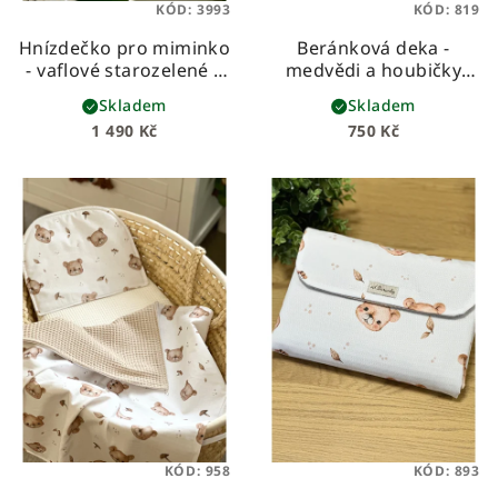
KÓD:
3993
KÓD:
819
Hnízdečko pro miminko
Beránková deka -
- vaflové starozelené s
medvědi a houbičky
medvídky
dětská beránková deka
Skladem
Skladem
z prémiové bavlny a
1 490 Kč
750 Kč
hebkého beránka
KÓD:
958
KÓD:
893