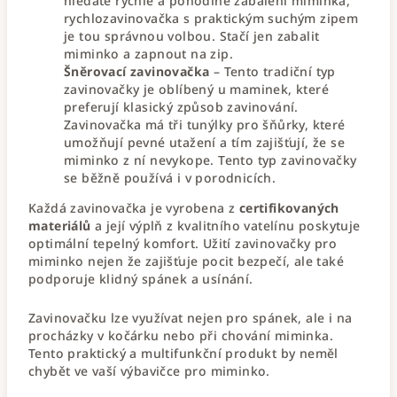
hledáte rychlé a pohodlné zabalení miminka,
rychlozavinovačka s praktickým suchým zipem
je tou správnou volbou. Stačí jen zabalit
miminko a zapnout na zip.
Šněrovací zavinovačka
– Tento tradiční typ
zavinovačky je oblíbený u maminek, které
preferují klasický způsob zavinování.
Zavinovačka má tři tunýlky pro šňůrky, které
umožňují pevné utažení a tím zajišťují, že se
miminko z ní nevykope. Tento typ zavinovačky
se běžně používá i v porodnicích.
Každá zavinovačka je vyrobena z
certifikovaných
materiálů
a její výplň z kvalitního vatelínu poskytuje
optimální tepelný komfort. Užití zavinovačky pro
miminko nejen že zajišťuje pocit bezpečí, ale také
podporuje klidný spánek a usínání.
Zavinovačku lze využívat nejen pro spánek, ale i na
procházky v kočárku nebo při chování miminka.
Tento praktický a multifunkční produkt by neměl
chybět ve vaší výbavičce pro miminko.