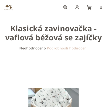
Přejít
na
obsah
Nákupn
Hledat
Přihlášení
Klasická zavinovačka -
košík
vaflová béžová se zajíčky
Průměrné
Neohodnoceno
Podrobnosti hodnocení
hodnocení
produktu
je
0,0
z
5
hvězdiček.