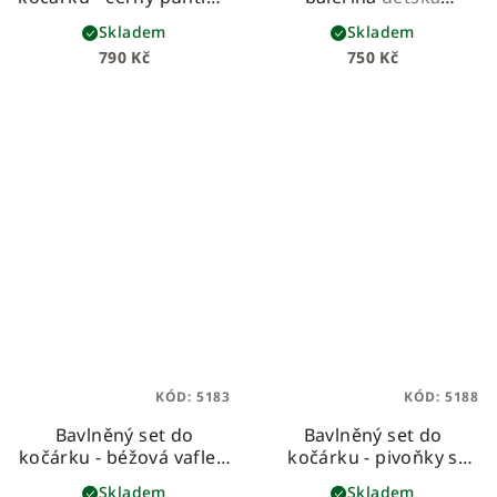
béžovou vaflí
beránková deka z
Skladem
Skladem
prémiové bavlny a
790 Kč
750 Kč
hebkého beránka
KÓD:
5183
KÓD:
5188
Bavlněný set do
Bavlněný set do
kočárku - béžová vafle s
kočárku - pivoňky s
mušelínem se zlatými
růžovým mušelínem
Skladem
Skladem