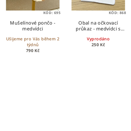
KÓD:
695
KÓD:
868
Mušelínové pončo -
Obal na očkovací
medvídci
průkaz - medvídci s
houbičkami
Ušijeme pro Vás během 2
Vyprodáno
týdnů
250 Kč
790 Kč