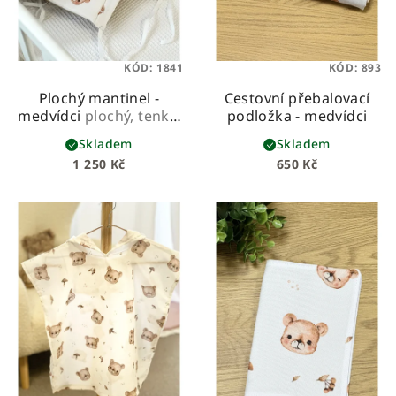
KÓD:
1841
KÓD:
893
Plochý mantinel -
Cestovní přebalovací
medvídci
plochý, tenký,
podložka - medvídci
s výplní z molitanu
Skladem
Skladem
1 250 Kč
650 Kč