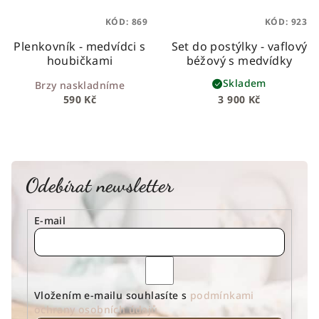
KÓD:
869
KÓD:
923
Plenkovník - medvídci s
Set do postýlky - vaflový
houbičkami
béžový s medvídky
Skladem
Brzy naskladníme
590 Kč
3 900 Kč
Odebírat newsletter
E-mail
Vložením e-mailu souhlasíte s
podmínkami
ochrany osobních údajů