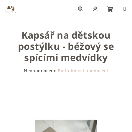
Přejít
na
obsah
Nákupn
Hledat
Přihlášení
Kapsář na dětskou
košík
postýlku - béžový se
spícími medvídky
Průměrné
Neohodnoceno
Podrobnosti hodnocení
hodnocení
produktu
je
0,0
z
5
hvězdiček.