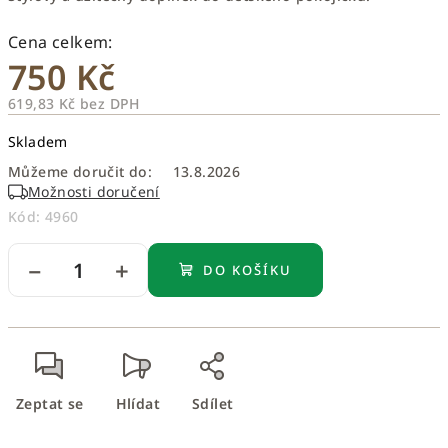
750 Kč
619,83 Kč bez DPH
Měrná
Skladem
cena:
Můžeme doručit do:
13.8.2026
Možnosti doručení
Kód:
4960
−
+
DO KOŠÍKU
Zeptat se
Hlídat
Sdílet