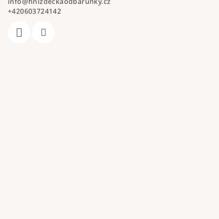
info
@
hnizdeckaodbarunky.cz
+420603724142