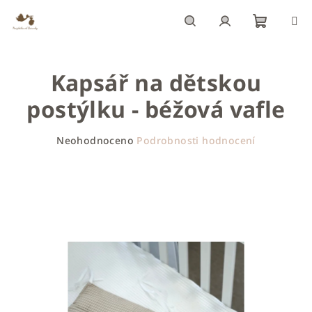
Přejít
na
obsah
Nákupn
Hledat
Přihlášení
Kapsář na dětskou
košík
postýlku - béžová vafle
Průměrné
Neohodnoceno
Podrobnosti hodnocení
hodnocení
produktu
je
0,0
z
5
hvězdiček.