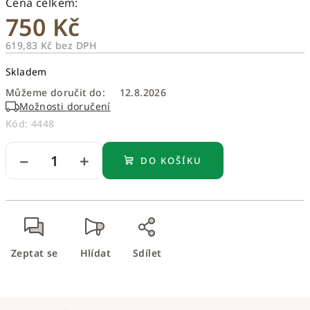
750 Kč
619,83 Kč bez DPH
Měrná
Skladem
cena:
Můžeme doručit do:
12.8.2026
Možnosti doručení
Kód:
4448
−
+
DO KOŠÍKU
Zeptat se
Hlídat
Sdílet