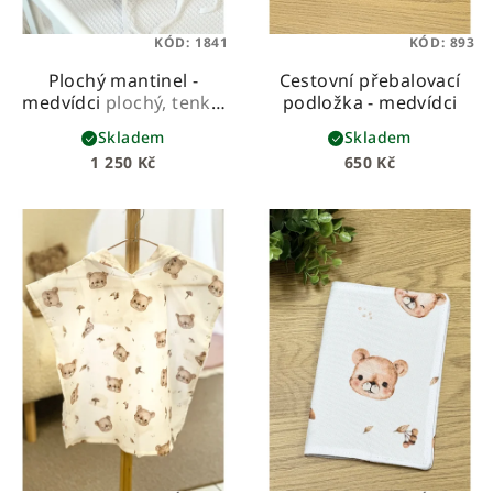
KÓD:
1841
KÓD:
893
Plochý mantinel -
Cestovní přebalovací
medvídci
plochý, tenký,
podložka - medvídci
s výplní z molitanu
Skladem
Skladem
1 250 Kč
650 Kč