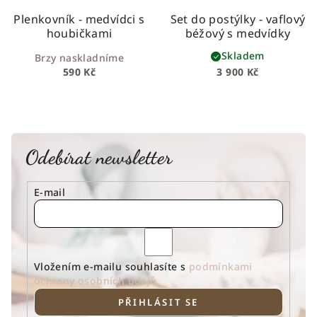
Plenkovník - medvídci s
Set do postýlky - vaflový
houbičkami
béžový s medvídky
Skladem
Brzy naskladníme
590 Kč
3 900 Kč
Odebírat newsletter
E-mail
Vložením e-mailu souhlasíte s
podmínkami
ochrany osobních údajů
PŘIHLÁSIT SE