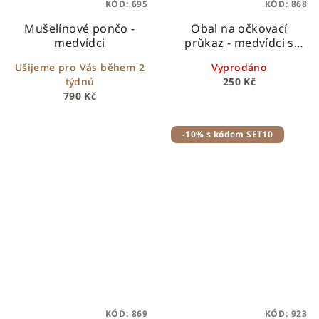
KÓD:
695
KÓD:
868
Mušelínové pončo -
Obal na očkovací
medvídci
průkaz - medvídci s
houbičkami
Ušijeme pro Vás během 2
Vyprodáno
týdnů
250 Kč
790 Kč
-10% s kódem SET10
KÓD:
869
KÓD:
923