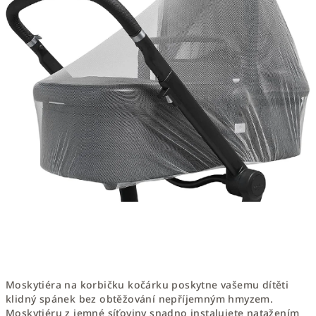
Moskytiéra na korbičku kočárku poskytne vašemu dítěti
klidný spánek bez obtěžování nepříjemným hmyzem.
Moskytiéru z jemné síťoviny snadno instalujete natažením