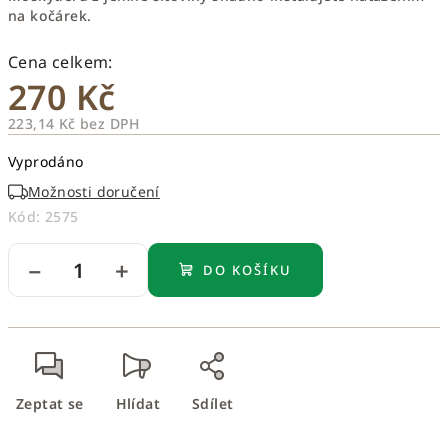
na kočárek.
270 Kč
223,14 Kč bez DPH
Měrná
Vyprodáno
cena:
Možnosti doručení
Kód:
2575
−
+
DO KOŠÍKU
Zeptat se
Hlídat
Sdílet