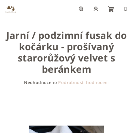
Přejít
na
obsah
Nákupn
Hledat
Přihlášení
Jarní / podzimní fusak do
košík
kočárku - prošívaný
starorůžový velvet s
beránkem
Průměrné
Neohodnoceno
Podrobnosti hodnocení
hodnocení
produktu
je
0,0
z
5
hvězdiček.