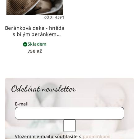
KÓD:
4591
Beránková deka - hnědá
s bílým beránkem
dětská beránková deka
Skladem
z vafloviny a hebkého
750 Kč
beránka
Odebírat newsletter
E-mail
Vložením e-mailu souhlasíte s
podmínkami