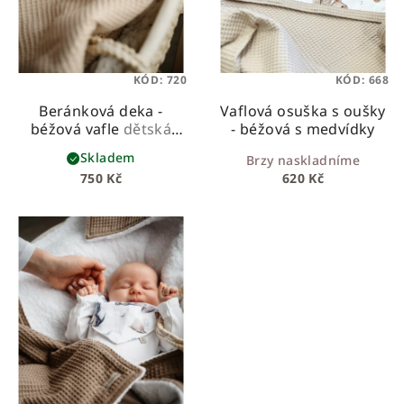
KÓD:
720
KÓD:
668
Beránková deka -
Vaflová osuška s oušky
béžová vafle
dětská
- béžová s medvídky
beránková deka z
Skladem
Brzy naskladníme
vafloviny a hebkého
750 Kč
620 Kč
beránka