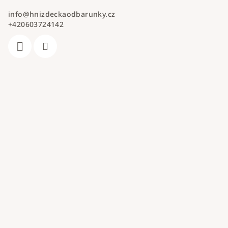
info
@
hnizdeckaodbarunky.cz
+420603724142