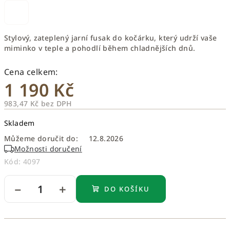
Stylový, zateplený jarní fusak do kočárku, který udrží vaše
miminko v teple a pohodlí během chladnějších dnů.
1 190 Kč
983,47 Kč bez DPH
Měrná
Skladem
cena:
Můžeme doručit do:
12.8.2026
Možnosti doručení
Kód:
4097
−
+
DO KOŠÍKU