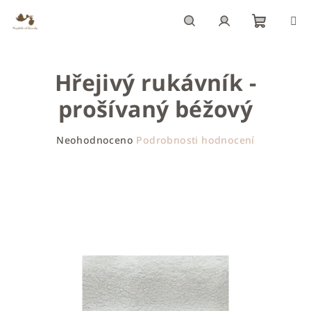
Přejít
na
obsah
Nákupn
Hledat
Přihlášení
Hřejivý rukávník -
košík
prošívaný béžový
Průměrné
Neohodnoceno
Podrobnosti hodnocení
hodnocení
produktu
je
0,0
z
5
hvězdiček.