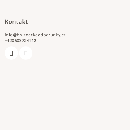
Kontakt
info
@
hnizdeckaodbarunky.cz
+420603724142