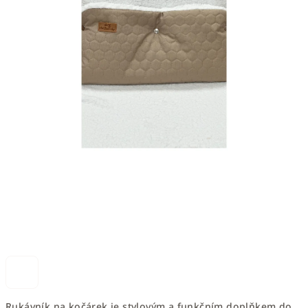
Rukávník na kočárek je stylovým a funkčním doplňkem do