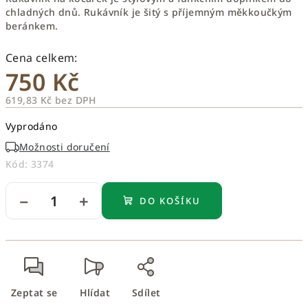
chladných dnů. Rukávník je šitý s příjemným měkkoučkým
beránkem.
750 Kč
619,83 Kč bez DPH
Měrná
Vyprodáno
cena:
Možnosti doručení
Kód:
3374
−
+
DO KOŠÍKU
Zeptat se
Hlídat
Sdílet