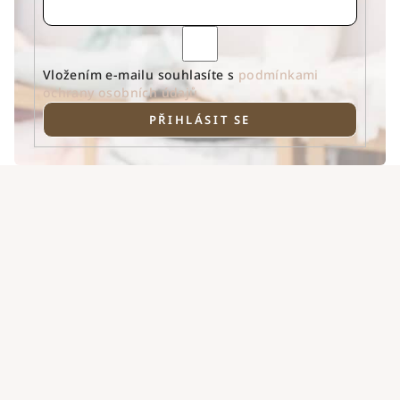
Vložením e-mailu souhlasíte s
podmínkami
ochrany osobních údajů
PŘIHLÁSIT SE
Z
á
p
a
t
í