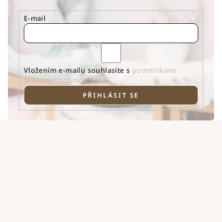
E-mail
Vložením e-mailu souhlasíte s
podmínkami
ochrany osobních údajů
PŘIHLÁSIT SE
Z
á
p
a
t
í