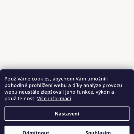
Používáme cookies, abychom Vám umožnili
pohodlné prohlížení webu a díky analýze provozu
webu neustále zlepšovali jeho funkce, výkon a
použitelnost.
Více informací
Nastavení
Copyright 2026
Hnízdečka od Barunky
. Všechna práva
vyhrazena.
Upravit nastavení cookies
Odmítnout
Souhlasím