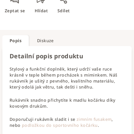
Zeptat se
Hlídat
Sdílet
Popis
Diskuze
Detailní popis produktu
Stylový a funkční doplněk, který udrží vaše ruce
krásně v teple během procházek s miminkem. Náš
rukávník je ušitý z pevného, kvalitního materiálu,
který odolá jak větru, tak dešti i sněhu.
Rukávník snadno přichytíte k madlu kočárku díky
kovovým drukům.
Doporučuji rukávník sladit i se
zimním fusakem
,
nebo
podložkou do sportovního kočárku
.