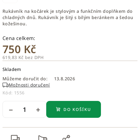
Rukávník na kočárek je stylovým a funkčním doplňkem do
chladných dnů. Rukávník je šitý s bílým beránkem a šedou
kožešinou.
750 Kč
619,83 Kč bez DPH
Měrná
Skladem
cena:
Můžeme doručit do:
13.8.2026
Možnosti doručení
Kód:
1556
−
+
DO KOŠÍKU