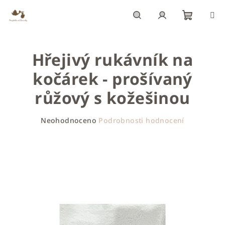
Přejít
na
obsah
Nákupn
Hledat
Přihlášení
Hřejivý rukávník na
košík
kočárek - prošívaný
růžový s kožešinou
Průměrné
Neohodnoceno
Podrobnosti hodnocení
hodnocení
produktu
je
0,0
z
5
hvězdiček.