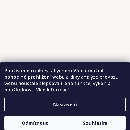
Používáme cookies, abychom Vám umožnili
pohodlné prohlížení webu a díky analýze provozu
webu neustále zlepšovali jeho funkce, výkon a
použitelnost.
Více informací
Nastavení
Copyright 2026
Hnízdečka od Barunky
. Všechna práva
vyhrazena.
Upravit nastavení cookies
Odmítnout
Souhlasím
Vytvořil Shoptet