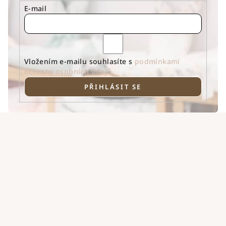
E-mail
Vložením e-mailu souhlasíte s
podmínkami
ochrany osobních údajů
PŘIHLÁSIT SE
Z
á
p
a
t
í