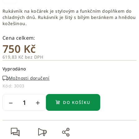
Rukávník na kočárek je stylovým a funkčním doplňkem do
chladných dnů. Rukávník je šitý s bílým beránkem a hnědou
kožešinou.
750 Kč
619,83 Kč bez DPH
Měrná
Vyprodáno
cena:
Možnosti doručení
Kód:
3003
−
+
DO KOŠÍKU