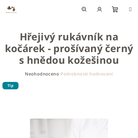
Přejít
na
obsah
Nákupn
Hledat
Přihlášení
Hřejivý rukávník na
košík
kočárek - prošívaný černý
s hnědou kožešinou
Průměrné
Neohodnoceno
Podrobnosti hodnocení
hodnocení
produktu
Tip
je
0,0
z
5
hvězdiček.