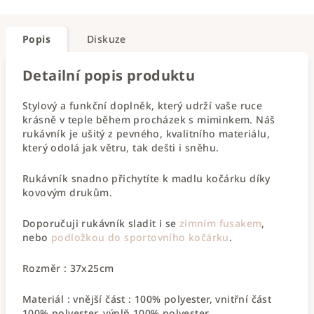
Popis
Diskuze
Detailní popis produktu
Stylový a funkční doplněk, který udrží vaše ruce
krásně v teple během procházek s miminkem. Náš
rukávník je ušitý z pevného, kvalitního materiálu,
který odolá jak větru, tak dešti i sněhu.
Rukávník snadno přichytíte k madlu kočárku díky
kovovým drukům.
Doporučuji rukávník sladit i se
zimním fusakem
,
nebo
podložkou do sportovního kočárku
.
Rozměr : 37x25cm
Materiál : vnější část : 100% polyester, vnitřní část
100% polyester, výplň 100% polyester