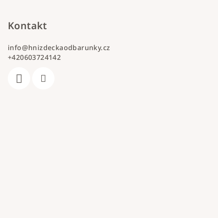
Kontakt
info
@
hnizdeckaodbarunky.cz
+420603724142