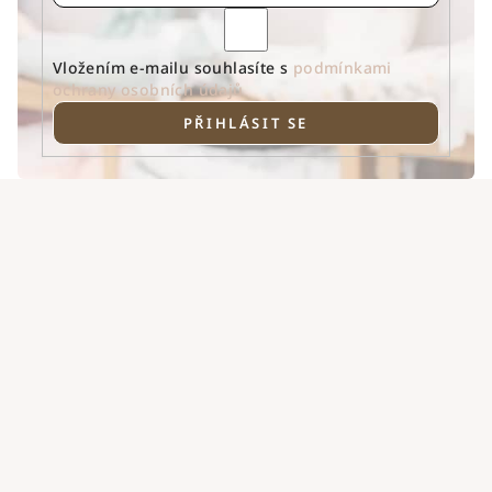
Vložením e-mailu souhlasíte s
podmínkami
ochrany osobních údajů
PŘIHLÁSIT SE
Z
á
p
a
t
í