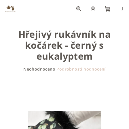
Přejít
na
obsah
Nákupn
Hledat
Přihlášení
Hřejivý rukávník na
košík
kočárek - černý s
eukalyptem
Průměrné
Neohodnoceno
Podrobnosti hodnocení
hodnocení
produktu
je
0,0
z
5
hvězdiček.