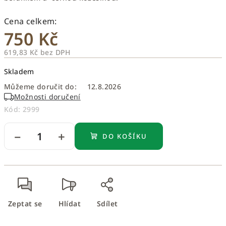
750 Kč
619,83 Kč bez DPH
Měrná
Skladem
cena:
Můžeme doručit do:
12.8.2026
Možnosti doručení
Kód:
2999
−
+
DO KOŠÍKU
Zeptat se
Hlídat
Sdílet