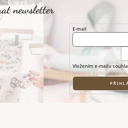
at newsletter
E-mail
Vložením e-mailu souhla
ochrany osobních údajů
PŘIHLÁ