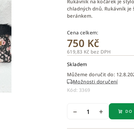
Rukávník na kočárek je sty
je
chladných dnů. Rukávník je
0,0
beránkem.
z
5
hvězdiček.
750 Kč
619,83 Kč bez DPH
Měrná
Skladem
cena:
Můžeme doručit do:
12.8.20
Možnosti doručení
Kód:
3369
−
+
DO