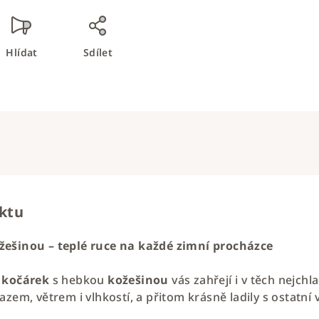
Hlídat
Sdílet
uktu
žešinou – teplé ruce na každé zimní procházce
 kočárek
s hebkou
kožešinou
vás zahřejí i v těch nejch
azem, větrem i vlhkostí, a přitom krásně ladily s ostatn