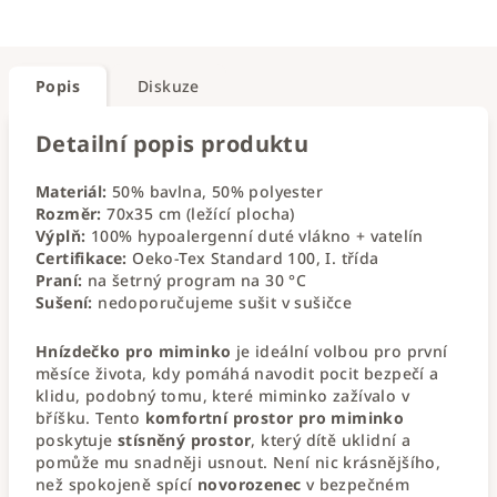
Popis
Diskuze
Detailní popis produktu
Materiál:
50% bavlna, 50% polyester
Rozměr:
70x35 cm (ležící plocha)
Výplň:
100% hypoalergenní duté vlákno + vatelín
Certifikace:
Oeko-Tex Standard 100, I. třída
Praní:
na šetrný program na 30 °C
Sušení:
nedoporučujeme sušit v sušičce
Hnízdečko pro miminko
je ideální volbou pro první
měsíce života, kdy pomáhá navodit pocit bezpečí a
klidu, podobný tomu, které miminko zažívalo v
bříšku. Tento
komfortní prostor pro miminko
poskytuje
stísněný prostor
, který dítě uklidní a
pomůže mu snadněji usnout. Není nic krásnějšího,
než spokojeně spící
novorozenec
v bezpečném