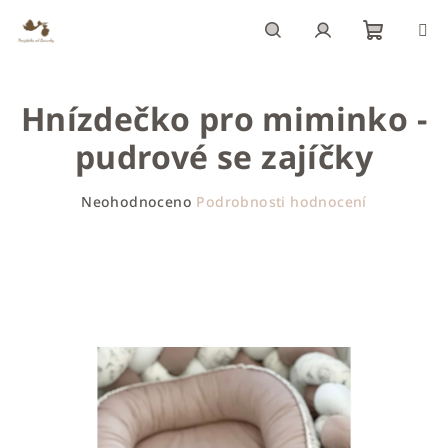
Přejít
na
obsah
Nákupn
Hledat
Přihlášení
Hnízdečko pro miminko -
košík
pudrové se zajíčky
Průměrné
Neohodnoceno
Podrobnosti hodnocení
hodnocení
produktu
je
0,0
z
5
hvězdiček.