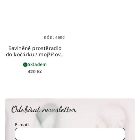
KÓD:
4600
Bavlněné prostěradlo
do kočárku / mojžíšovo
koše - eukalypt
Skladem
univerzální, z prémiové
420 Kč
bavlny
Odebírat newsletter
E-mail