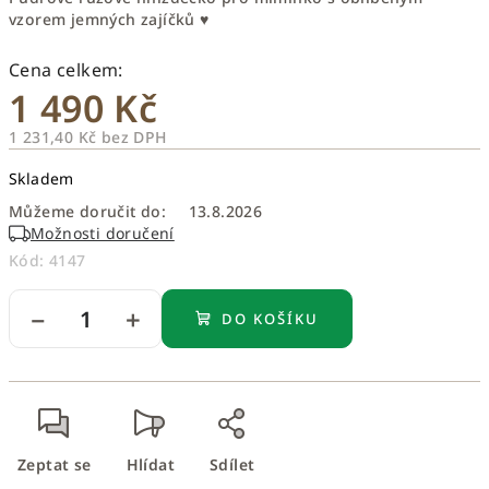
vzorem jemných zajíčků ♥
1 490 Kč
1 231,40 Kč bez DPH
Měrná
Skladem
cena:
Můžeme doručit do:
13.8.2026
Možnosti doručení
Kód:
4147
−
+
DO KOŠÍKU
Zeptat se
Hlídat
Sdílet