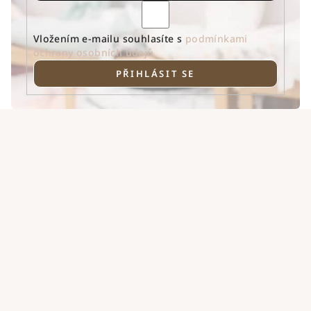
Vložením e-mailu souhlasíte s
podmínkami
ochrany osobních údajů
PŘIHLÁSIT SE
Z
á
p
a
t
í