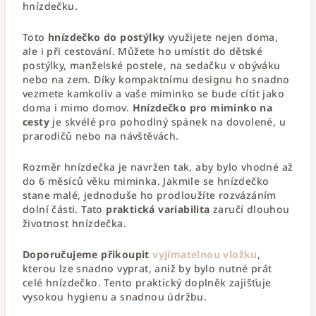
hnízdečku.
Toto
hnízdečko do postýlky
využijete nejen doma,
ale i při cestování. Můžete ho umístit do dětské
postýlky, manželské postele, na sedačku v obýváku
nebo na zem. Díky kompaktnímu designu ho snadno
vezmete kamkoliv a vaše miminko se bude cítit jako
doma i mimo domov.
Hnízdečko pro miminko na
cesty
je skvélé pro pohodlný spánek na dovolené, u
prarodičů nebo na návštěvách.
Rozměr hnízdečka je navržen tak, aby bylo vhodné až
do 6 měsíců věku miminka. Jakmile se hnízdečko
stane malé, jednoduše ho prodloužíte rozvázáním
dolní části. Tato
praktická variabilita
zaručí dlouhou
životnost hnízdečka.
Doporučujeme přikoupit
vyjímatelnou vložku
,
kterou lze snadno vyprat, aniž by bylo nutné prát
celé hnízdečko. Tento praktický doplněk zajišťuje
vysokou hygienu a snadnou údržbu.