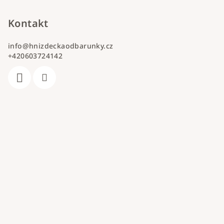
Kontakt
info
@
hnizdeckaodbarunky.cz
+420603724142