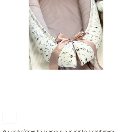
Pudrově růžové hnízdečko pro miminko s oblíbeným