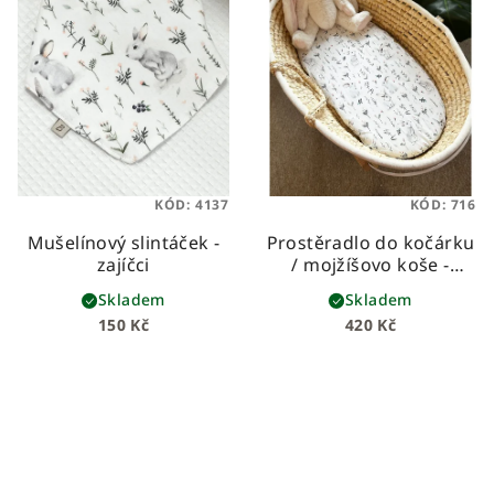
KÓD:
4137
KÓD:
716
Mušelínový slintáček -
Prostěradlo do kočárku
zajíčci
/ mojžíšovo koše -
zajíčci
univerzální, z
Skladem
Skladem
prémiové bavlny
150 Kč
420 Kč