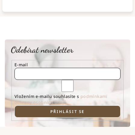
Odebírat newsletter
E-mail
Vložením e-mailu souhlasíte s
podmínkami
ochrany osobních údajů
PŘIHLÁSIT SE
Z