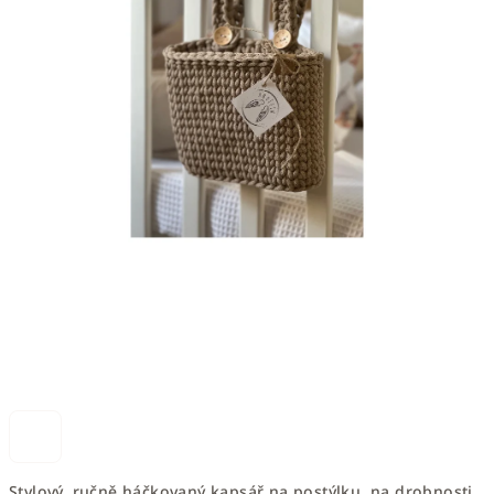
Stylový, ručně háčkovaný kapsář na postýlku, na drobnosti,