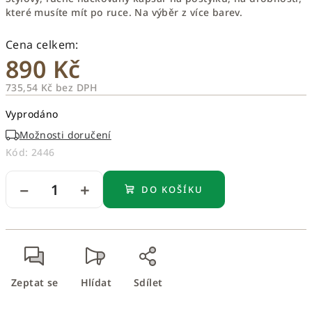
které musíte mít po ruce. Na výběr z více barev.
890 Kč
735,54 Kč bez DPH
Měrná
Vyprodáno
cena:
Možnosti doručení
Kód:
2446
−
+
DO KOŠÍKU
Zeptat se
Hlídat
Sdílet