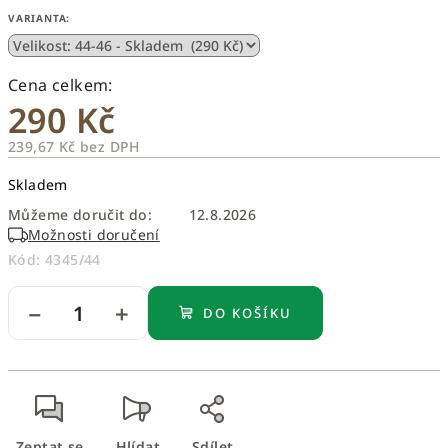
VARIANTA:
290 Kč
239,67 Kč bez DPH
Měrná
Skladem
cena:
Můžeme doručit do:
12.8.2026
Možnosti doručení
Kód:
4345/44
−
+
DO KOŠÍKU
Zeptat se
Hlídat
Sdílet