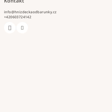
Kontakt
info
@
hnizdeckaodbarunky.cz
+420603724142