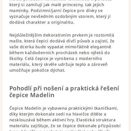
který si zamilují jak malé princezny, tak jejich
maminky. Podzimní/jarní čepice pro dívky se
vyznačuje nevšedním ozdobným vzorem, který jí
dodává charakter a originalitu.
Nejdůležitějším dekorativním prvkem je roztomilá
mašle, která čepici dodává dívčí půvab a zajistí, že
vaše dcerka bude vypadat mimořádně elegantně
během každodenních procházek nebo výletů do
školky. Celá čepice je vyrobena z moderního
materiálu, který skvěle udržuje teplo a zároveň
umožňuje pokožce dýchat.
Pohodlí při nošení a praktická řešení
čepice Madelin
Čepice Madelin je vybavena praktickými tkaničkami,
díky kterým dokonale sedí na hlavičce dítěte a
nesklouzává během aktivní hry. Elastická struktura
materiálu zajišťuje, že se čepice dokonale přizpůsobí