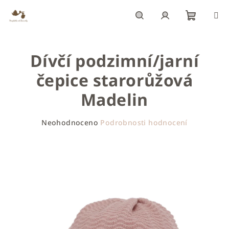
Přejít
na
obsah
Nákupn
Hledat
Přihlášení
Dívčí podzimní/jarní
košík
čepice starorůžová
Madelin
Průměrné
Neohodnoceno
Podrobnosti hodnocení
hodnocení
produktu
je
0,0
z
5
hvězdiček.