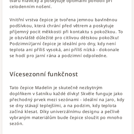
tvaru hlavičky a poskytuje optimální pohodlí při
celodenním nošení.
Vnitřní vrstva čepice je tvořena jemnou bavlněnou
podšívkou, která chrání před větrem a poskytuje
příjemný pocit měkkosti při kontaktu s pokožkou. To
je obzvláště důležité pro citlivou dětskou pokožku!
Podzimní/jarní čepice je ideální pro dny, kdy není
teplota ani příliš vysoká, ani příliš nízká - dokonale
se hodí pro jarní rána a podzimní odpoledne.
Vícesezonní funkčnost
Tato čepice Madelin je skutečně nezbytným
doplňkem v šatníku každé dívky! Skvěle funguje jako
přechodný prvek mezi sezónami - ideální na jaro, kdy
se dny stávají teplejšími, a na podzim, kdy teplota
začíná klesat. Díky univerzálnímu designu a pečlivě
vybraným materiálům bude čepice sloužit po mnoho
sezón.