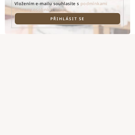
Vložením e-mailu souhlasíte s
podmínkami
ochrany osobních údajů
PŘIHLÁSIT SE
Z
á
p
a
t
í