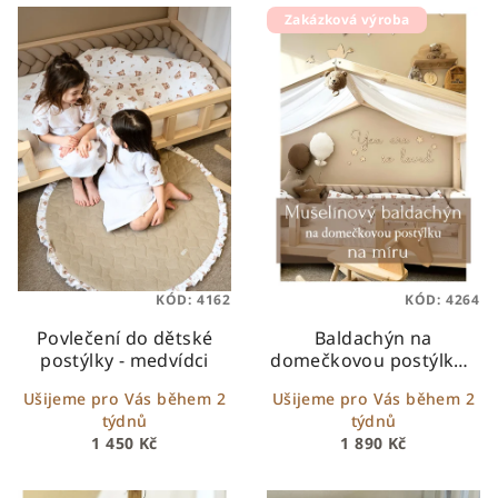
Zakázková výroba
KÓD:
4162
KÓD:
4264
Povlečení do dětské
Baldachýn na
postýlky - medvídci
domečkovou postýlku -
typ A
Ušijeme pro Vás během 2
Ušijeme pro Vás během 2
týdnů
týdnů
1 450 Kč
1 890 Kč