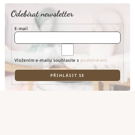
Odebírat newsletter
E-mail
Vložením e-mailu souhlasíte s
podmínkami
ochrany osobních údajů
PŘIHLÁSIT SE
Z
á
p
a
t