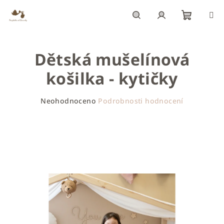
Přejít
na
obsah
Nákupn
Hledat
Přihlášení
Dětská mušelínová
košík
košilka - kytičky
Průměrné
Neohodnoceno
Podrobnosti hodnocení
hodnocení
produktu
je
0,0
z
5
hvězdiček.