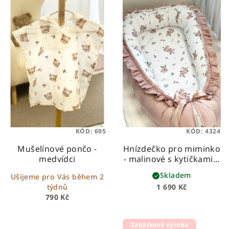
KÓD:
695
KÓD:
4324
Mušelínové pončo -
Hnízdečko pro miminko
medvídci
- malinové s kytičkami a
volánkem
Skladem
Ušijeme pro Vás během 2
týdnů
1 690 Kč
790 Kč
Zakázková výroba