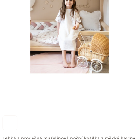
Lehká a prodyšná mušelínová noční košilka z měkké bavlny.