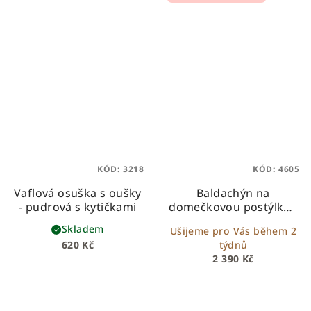
KÓD:
3218
KÓD:
4605
Vaflová osuška s oušky
Baldachýn na
- pudrová s kytičkami
domečkovou postýlku -
typ B
Skladem
Ušijeme pro Vás během 2
620 Kč
týdnů
2 390 Kč