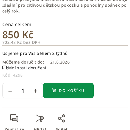
Ideální pro citlivou dětskou pokožku a pohodlný spánek po
celý rok.
850 Kč
702,48 Kč bez DPH
Měrná
Ušijeme pro Vás během 2 týdnů
cena:
Můžeme doručit do:
21.8.2026
Možnosti doručení
Kód:
4298
−
+
DO KOŠÍKU
Zeptat se
Hlídat
Sdílet