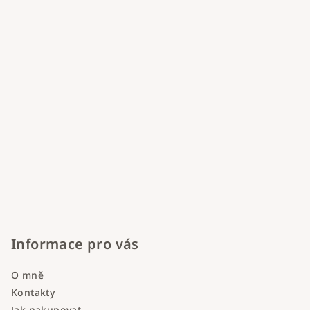
í
Informace pro vás
O mně
Kontakty
Jak nakupovat