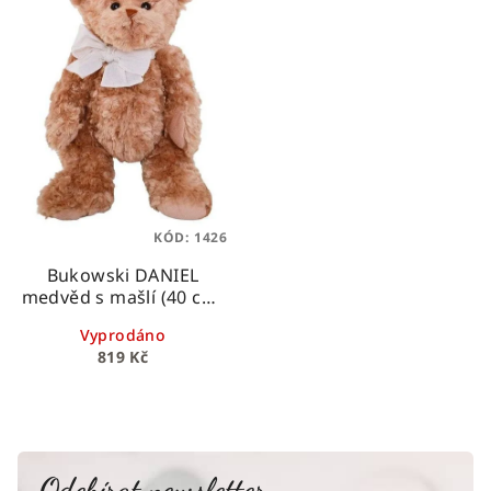
KÓD:
1426
Bukowski DANIEL
medvěd s mašlí (40 cm)
Bukowski Design
Vyprodáno
819 Kč
Odebírat newsletter