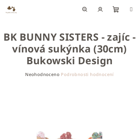
Přejít
na
obsah
Nákupn
Hledat
Přihlášení
BK BUNNY SISTERS - zajíc -
košík
vínová sukýnka (30cm)
Bukowski Design
Průměrné
Neohodnoceno
Podrobnosti hodnocení
hodnocení
produktu
je
0,0
z
5
hvězdiček.