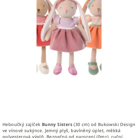
Heboučký zajíček
Bunny Sisters
(30 cm) od Bukowski Design
ve vínové sukýnce. Jemný plyš, bavlněný úplet, měkká
polyesterová výplň. Bezpečný od narození (0m+), ruční