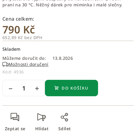
praní na 30 °C. Něžný dárek pro miminka i malé slečny.
790 Kč
652,89 Kč bez DPH
Měrná
Skladem
cena:
Můžeme doručit do:
13.8.2026
Možnosti doručení
Kód:
4936
−
+
DO KOŠÍKU
Zeptat se
Hlídat
Sdílet