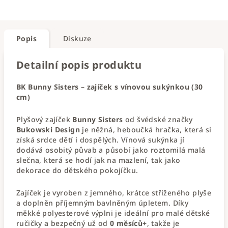
Popis
Diskuze
Detailní popis produktu
BK Bunny Sisters – zajíček s vínovou sukýnkou (30
cm)
Plyšový zajíček
Bunny Sisters
od švédské značky
Bukowski Design
je něžná, heboučká hračka, která si
získá srdce dětí i dospělých. Vínová sukýnka jí
dodává osobitý půvab a působí jako roztomilá malá
slečna, která se hodí jak na mazlení, tak jako
dekorace do dětského pokojíčku.
Zajíček je vyroben z jemného, krátce střiženého plyše
a doplněn příjemným bavlněným úpletem. Díky
měkké polyesterové výplni je ideální pro malé dětské
ručičky a bezpečný už od
0 měsíců+
, takže je