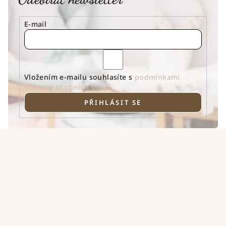
E-mail
Vložením e-mailu souhlasíte s
podmínkami
ochrany osobních údajů
PŘIHLÁSIT SE
Z
á
p
a
t
í