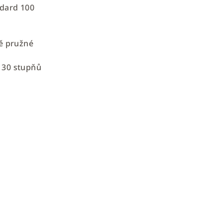
ndard 100
ně pružné
 30 stupňů