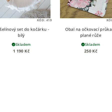
KÓD:
419
KÓ
elínový set do kočárku -
Obal na očkovací průka
bílý
plané růže
Skladem
Skladem
1 190 Kč
250 Kč