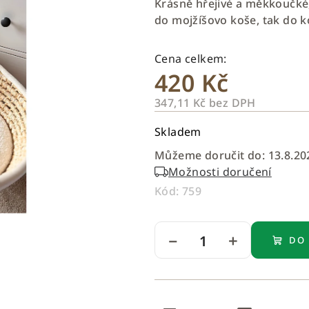
Krásně hřejivé a měkkoučké,
je
do mojžíšovo koše, tak do k
0,0
z
5
420 Kč
hvězdiček.
347,11 Kč bez DPH
Měrná
Skladem
cena:
Můžeme doručit do:
13.8.20
Možnosti doručení
Kód:
759
−
+
DO