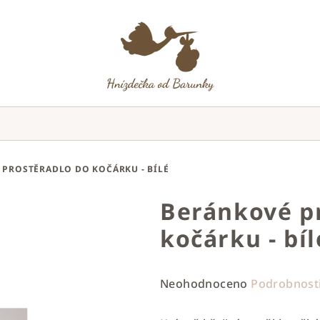
PROSTĚRADLO DO KOČÁRKU - BÍLÉ
Beránkové p
kočárku - bíl
Průměrné
Neohodnoceno
Podrobnost
hodnocení
produktu