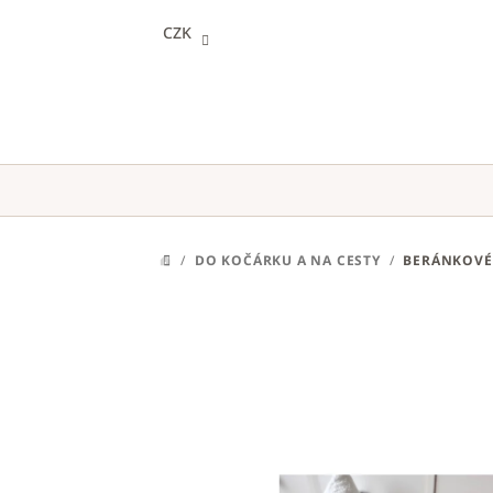
Přejít
CZK
na
obsah
/
DO KOČÁRKU A NA CESTY
/
BERÁNKOVÉ 
DOMŮ