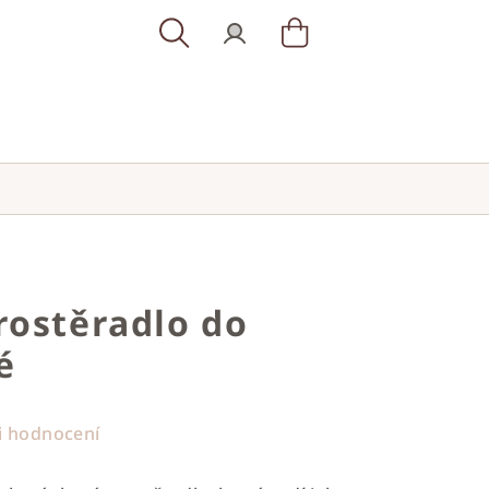
Hledat
Přihlášení
Nákupní
košík
rostěradlo do
é
i hodnocení