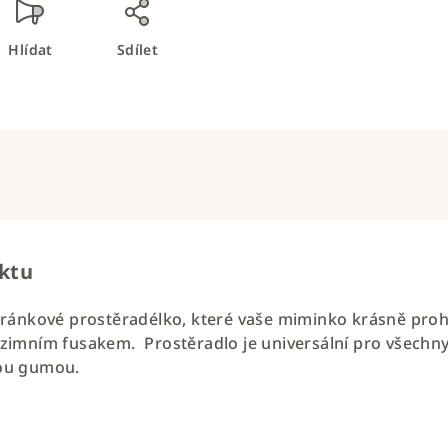
Hlídat
Sdílet
uktu
ánkové prostěradélko, které vaše miminko krásně prohřej
imním fusakem. Prostěradlo je universální pro všechny k
ckou gumou.