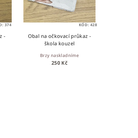
D:
374
KÓD:
428
z -
Obal na očkovací průkaz -
škola kouzel
Brzy naskladníme
250 Kč