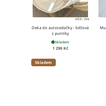
KÓD:
296
Deka do autosedačky - béžová
Muš
s puntíky
Skladem
1 290 Kč
Skladem