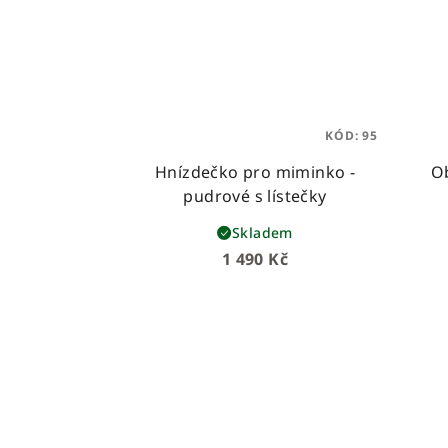
KÓD:
95
Hnízdečko pro miminko -
Ob
pudrové s lístečky
Skladem
1 490 Kč