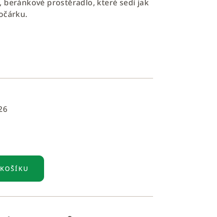
 beránkové prostěradlo, které sedí jak
očárku.
26
 KOŠÍKU