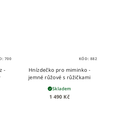
D:
700
KÓD:
882
z -
Hnízdečko pro miminko -
y
jemné růžové s růžičkami
Skladem
1 490 Kč