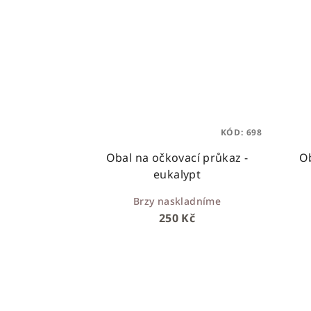
KÓD:
698
Obal na očkovací průkaz -
Ob
eukalypt
Brzy naskladníme
250 Kč