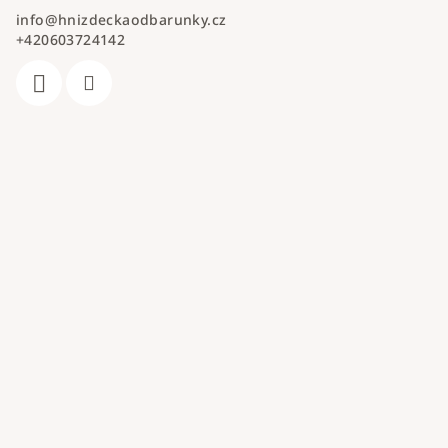
info
@
hnizdeckaodbarunky.cz
+420603724142