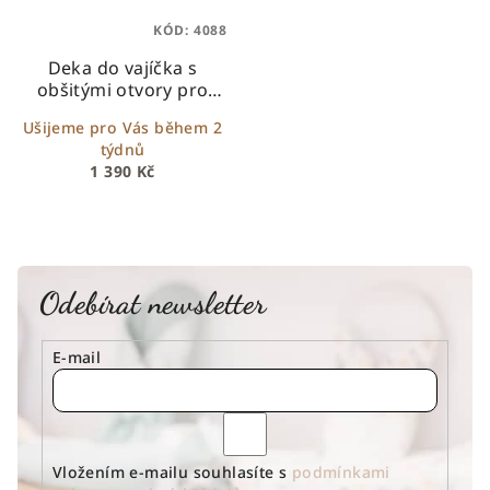
KÓD:
4088
Deka do vajíčka s
obšitými otvory pro
bezpečnostní pásy -
Ušijeme pro Vás během 2
smetanová s ovečkami
týdnů
1 390 Kč
Odebírat newsletter
E-mail
Vložením e-mailu souhlasíte s
podmínkami