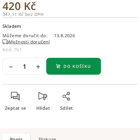
420 Kč
347,11 Kč bez DPH
Měrná
Skladem
cena:
Můžeme doručit do:
13.8.2026
Možnosti doručení
Kód:
761
−
+
DO KOŠÍKU
Zeptat se
Hlídat
Sdílet
Popis
Diskuze