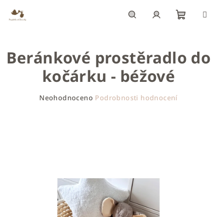
Přejít
na
obsah
Nákupn
Hledat
Přihlášení
Beránkové prostěradlo do
košík
kočárku - béžové
Průměrné
Neohodnoceno
Podrobnosti hodnocení
hodnocení
produktu
je
0,0
z
5
hvězdiček.