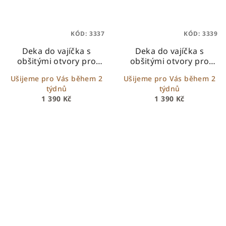
KÓD:
3337
KÓD:
3339
Deka do vajíčka s
Deka do vajíčka s
obšitými otvory pro
obšitými otvory pro
bezpečnostní pásy -
bezpečnostní pásy –
Ušijeme pro Vás během 2
Ušijeme pro Vás během 2
béžová se spícími
bílý beránek + pudrový
týdnů
týdnů
medvídci
velvet se srdíčky
1 390 Kč
1 390 Kč