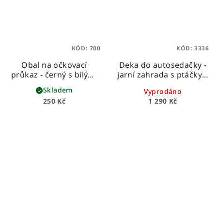
KÓD:
700
KÓD:
3336
Obal na očkovací
Deka do autosedačky -
průkaz - černý s bílými
jarní zahrada s ptáčky s
puntíky
prošívaným velvetem
Skladem
Vyprodáno
250 Kč
1 290 Kč