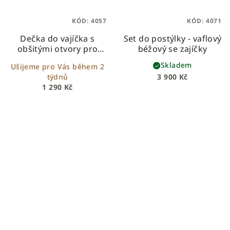
KÓD:
4057
KÓD:
4071
Dečka do vajíčka s
Set do postýlky - vaflový
obšitými otvory pro
béžový se zajíčky
bezpečnostní pásy –
Skladem
Ušijeme pro Vás během 2
bílý beránek + eukalypt
týdnů
3 900 Kč
1 290 Kč