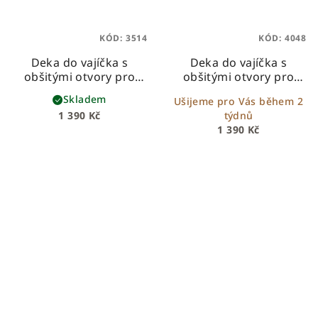
KÓD:
3514
KÓD:
4048
Deka do vajíčka s
Deka do vajíčka s
obšitými otvory pro
obšitými otvory pro
bezpečnostní pásy –
bezpečnostní pásy –
Skladem
Ušijeme pro Vás během 2
bílý beránek + béžová
bílý beránek + pudrově
1 390 Kč
týdnů
vafle
růžová minky
1 390 Kč