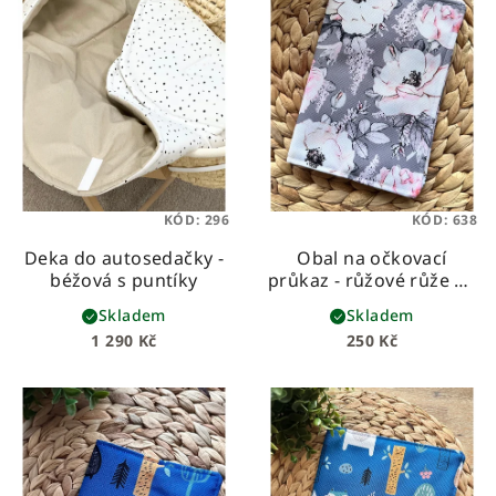
KÓD:
296
KÓD:
638
Deka do autosedačky -
Obal na očkovací
béžová s puntíky
průkaz - růžové růže na
šedé
Skladem
Skladem
1 290 Kč
250 Kč