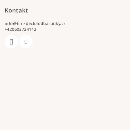
Kontakt
info
@
hnizdeckaodbarunky.cz
+420603724142