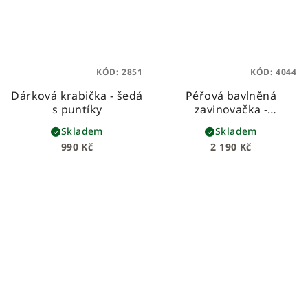
KÓD:
2851
KÓD:
4044
Dárková krabička - šedá
Péřová bavlněná
s puntíky
zavinovačka -
starozelená s puntíky
Skladem
Skladem
990 Kč
2 190 Kč