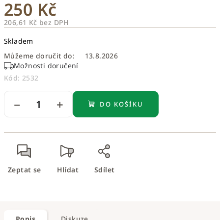
250 Kč
206,61 Kč bez DPH
Měrná
Skladem
cena:
Můžeme doručit do:
13.8.2026
Možnosti doručení
Kód:
2532
−
+
DO KOŠÍKU
Zeptat se
Hlídat
Sdílet
Popis
Diskuze