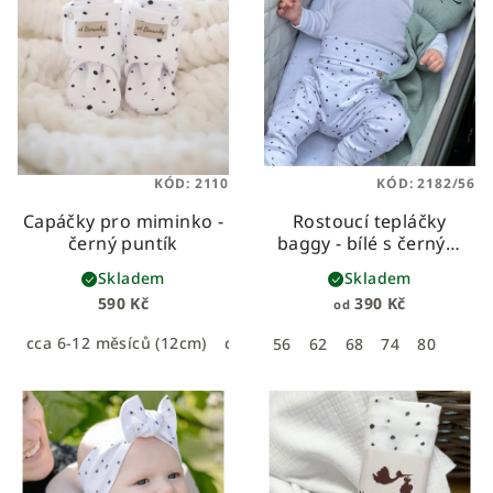
KÓD:
2110
KÓD:
2182/56
Capáčky pro miminko -
Rostoucí tepláčky
černý puntík
baggy - bílé s černým
puntíkem
Skladem
Skladem
590 Kč
390 Kč
od
cca 6-12 měsíců (12cm)
cca 0-6 měsíců (11cm)
56
62
68
74
80