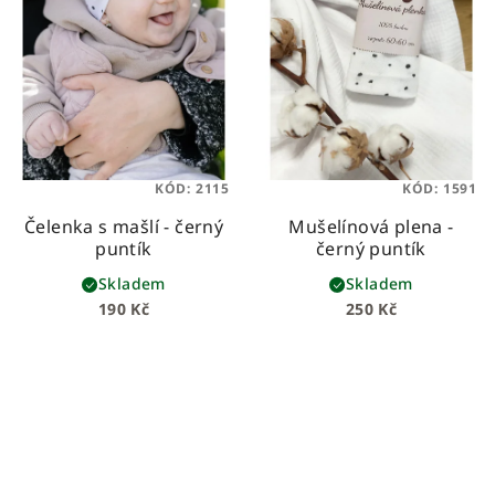
KÓD:
2115
KÓD:
1591
Čelenka s mašlí - černý
Mušelínová plena -
puntík
černý puntík
Skladem
Skladem
190 Kč
250 Kč