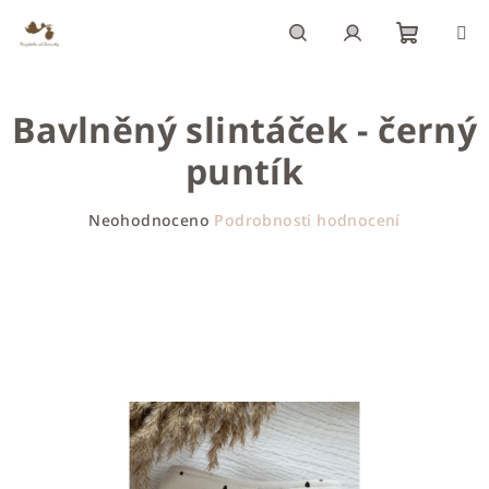
Přejít
na
obsah
Nákupn
Hledat
Přihlášení
Bavlněný slintáček - černý
košík
puntík
Průměrné
Neohodnoceno
Podrobnosti hodnocení
hodnocení
produktu
je
0,0
z
5
hvězdiček.