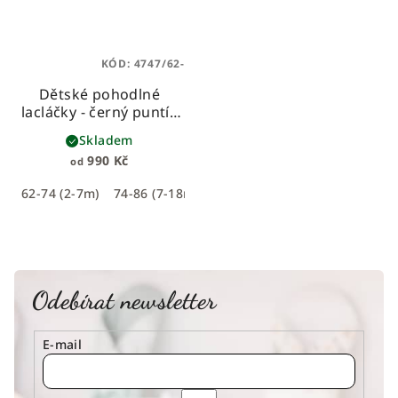
KÓD:
4747/62-
Dětské pohodlné
lacláčky - černý puntík
pohodlné rostoucí
Skladem
lacláčky s náplety
990 Kč
od
62-74 (2-7m)
74-86 (7-18m)
86-104 (18-36m)
Odebírat newsletter
E-mail