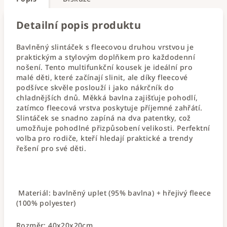
Detailní popis produktu
Bavlněný slintáček s fleecovou druhou vrstvou je
praktickým a stylovým doplňkem pro každodenní
nošení. Tento multifunkční kousek je ideální pro
malé děti, které začínají slinit, ale díky fleecové
podšívce skvěle poslouží i jako nákrčník do
chladnějších dnů. Měkká bavlna zajišťuje pohodlí,
zatímco fleecová vrstva poskytuje příjemné zahřátí.
Slintáček se snadno zapíná na dva patentky, což
umožňuje pohodlné přizpůsobení velikosti. Perfektní
volba pro rodiče, kteří hledají praktické a trendy
řešení pro své děti.
Materiál: bavlněný uplet (95% bavlna) + hřejivý fleece
(100% polyester)
Rozměr: 40x20x20cm