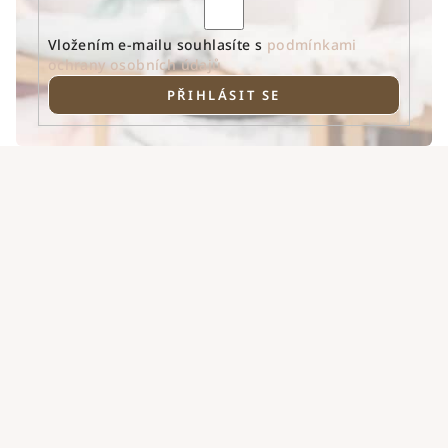
Vložením e-mailu souhlasíte s
podmínkami
ochrany osobních údajů
PŘIHLÁSIT SE
Z
á
p
a
t
í