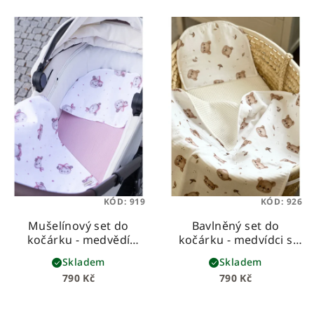
KÓD:
919
KÓD:
926
Mušelínový set do
Bavlněný set do
kočárku - medvědí
kočárku - medvídci s
holčičky
bílou vaflí
Skladem
Skladem
790 Kč
790 Kč