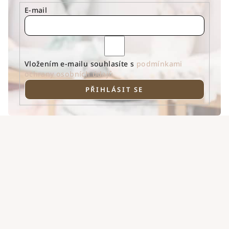
E-mail
Vložením e-mailu souhlasíte s
podmínkami
ochrany osobních údajů
PŘIHLÁSIT SE
Z
á
p
a
t
í