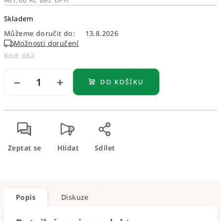
Měrná
Skladem
cena:
Můžeme doručit do:
13.8.2026
Možnosti doručení
Kód:
662
−
+
DO KOŠÍKU
Zeptat se
Hlídat
Sdílet
Popis
Diskuze