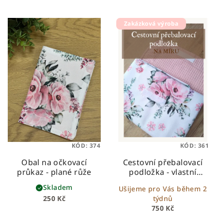
Zakázková výroba
KÓD:
374
KÓD:
361
Obal na očkovací
Cestovní přebalovací
průkaz - plané růže
podložka - vlastní
design
Skladem
Ušijeme pro Vás během 2
250 Kč
týdnů
750 Kč