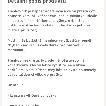
Detailní popis produktu
Plenkovník
je nepostradatelným a velmi praktickým
pomocníkem, při každodenní péči o miminko. Ideální
na cestování s kočárkem, na výlety, nebo třeba k
doktorovi. Všechno budete mít hezky na jednom
místě a při ruce.:)
Myslím, že by žádné mamince ve výbavičce neměl
chybět. Zároveň i skvělý dárek pro nastávající
maminku:)
Plenkovníček
je ušitý z odolné, otěruvzdorné
kočárkoviny, kterou lehce vyčistíte jen vlhkým
hadříkem. Nemusíte se tedy bát, že byste ho musely
dávat každou chvilku do pračky.
Obsahuje:
- kapsu na vlhčené ubrousky
- gumičku na krém