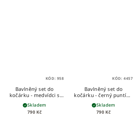
KÓD:
958
KÓD:
4457
Bavlněný set do
Bavlněný set do
kočárku - medvídci s
kočárku - černý puntík s
béžovou vaflí
béžovou vaflí
Skladem
Skladem
790 Kč
790 Kč