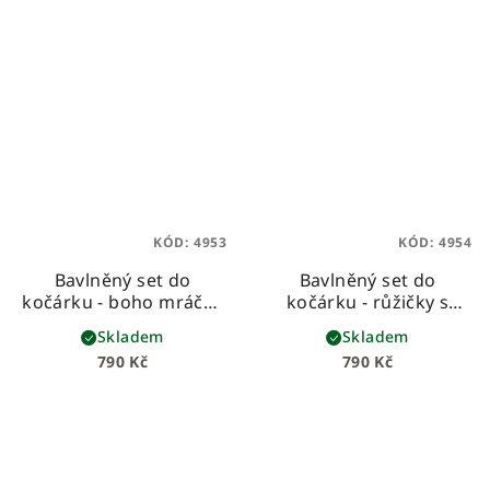
KÓD:
4953
KÓD:
4954
Bavlněný set do
Bavlněný set do
kočárku - boho mráčky
kočárku - růžičky s
s bílou vaflí
růžovou
Skladem
Skladem
790 Kč
790 Kč