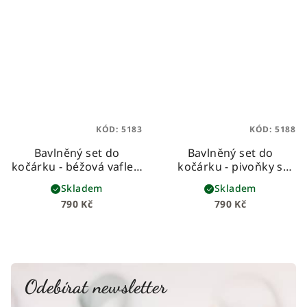
KÓD:
5183
KÓD:
5188
Bavlněný set do
Bavlněný set do
kočárku - béžová vafle s
kočárku - pivoňky s
mušelínem se zlatými
růžovým mušelínem
Skladem
Skladem
tečkami
790 Kč
790 Kč
Odebírat newsletter